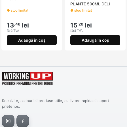
PLANTE 500ML DELI
● stoc limitat
● stoc limitat
13
lei
15
lei
,46
,20
fără TVA
fără TVA
Adaugă în coș
Adaugă în coș
Rechizite, cadouri si produse utile, cu livrare rapida si suport
prietenos.