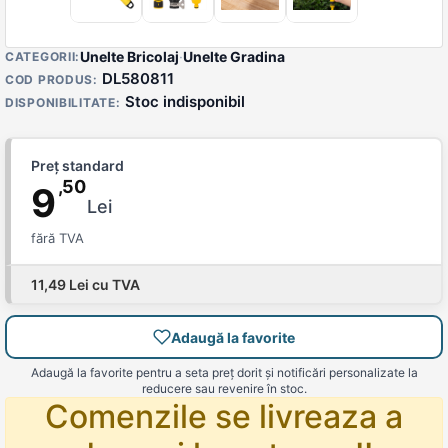
Detalii produs
Unelte Bricolaj
·
Unelte Gradina
CATEGORII:
DL580811
COD PRODUS:
Stoc indisponibil
DISPONIBILITATE:
Preț standard
,50
9
Lei
fără TVA
11,49 Lei cu TVA
Adaugă la favorite
Adaugă la favorite pentru a seta preț dorit și notificări personalizate la
reducere sau revenire în stoc.
Comenzile se livreaza a