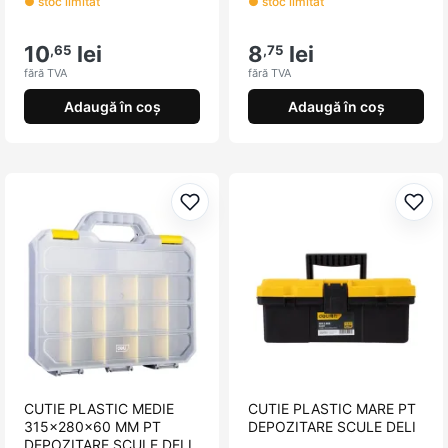
● stoc limitat
● stoc limitat
10
lei
8
lei
,65
,75
fără TVA
fără TVA
Adaugă în coș
Adaugă în coș
Adaugă la favorite
Adau
CUTIE PLASTIC MEDIE
CUTIE PLASTIC MARE PT
315x280x60 MM PT
DEPOZITARE SCULE DELI
DEPOZITARE SCULE DELI