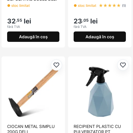
★
★
★
★
★
● stoc limitat
● stoc limitat
(1)
32
lei
23
lei
,55
,05
fără TVA
fără TVA
Adaugă în coș
Adaugă în coș
Adaugă la favorite
Adau
CIOCAN METAL SIMPLU
RECIPIENT PLASTIC CU
200G DELI
PULVERIZATOR PT