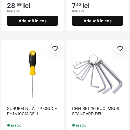
28
lei
7
lei
,59
,10
fără TVA
fără TVA
Adaugă în coș
Adaugă în coș
Adaugă la favorite
Adau
SURUBELNITA TIP CRUCE
CHEI SET 10 BUC IMBUS
PH1x10CM DELI
STANDARD DELI
● în stoc
● în stoc