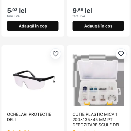
5
lei
9
lei
,03
,58
fără TVA
fără TVA
Adaugă în coș
Adaugă în coș
Adaugă la favorite
Adau
OCHELARI PROTECTIE
CUTIE PLASTIC MICA 1
DELI
200x135x45 MM PT
DEPOZITARE SCULE DELI