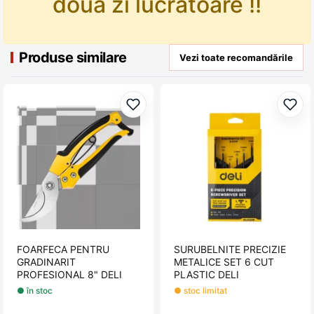
doua zi lucratoare !!
Produse similare
Vezi toate recomandările
Adaugă la favorite
Adau
FOARFECA PENTRU
SURUBELNITE PRECIZIE
GRADINARIT
METALICE SET 6 CUT
PROFESIONAL 8" DELI
PLASTIC DELI
● în stoc
● stoc limitat