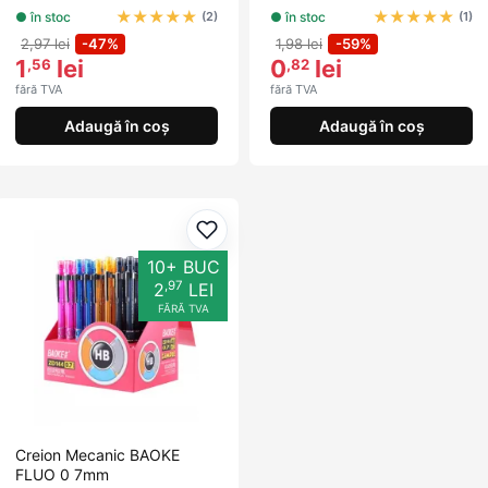
★
★
★
★
★
★
★
★
★
★
● în stoc
● în stoc
(2)
(1)
2,97 lei
-47%
1,98 lei
-59%
1
lei
0
lei
,56
,82
fără TVA
fără TVA
Adaugă în coș
Adaugă în coș
Adaugă la favorite
10+ BUC
,97
2
LEI
FĂRĂ TVA
Creion Mecanic BAOKE
FLUO 0 7mm