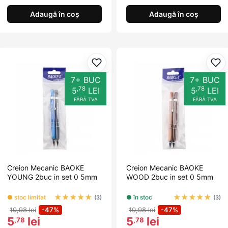
Adaugă în coș
Adaugă în coș
Adaugă la favorite
Ada
7+ BUC
7+ BUC
,78
,78
5
LEI
5
LEI
FĂRĂ TVA
FĂRĂ TVA
Creion Mecanic BAOKE
Creion Mecanic BAOKE
YOUNG 2buc in set 0 5mm
WOOD 2buc in set 0 5mm
★
★
★
★
★
★
★
★
★
★
● stoc limitat
● în stoc
(3)
(3)
10,98 lei
-47%
10,98 lei
-47%
5
lei
5
lei
,78
,78