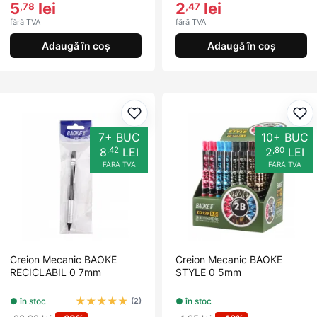
5
lei
2
lei
,78
,47
fără TVA
fără TVA
Adaugă în coș
Adaugă în coș
Adaugă la favorite
Ada
7+ BUC
10+ BUC
,42
,80
8
LEI
2
LEI
FĂRĂ TVA
FĂRĂ TVA
Creion Mecanic BAOKE
Creion Mecanic BAOKE
RECICLABIL 0 7mm
STYLE 0 5mm
★
★
★
★
★
● în stoc
● în stoc
(2)