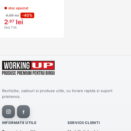
● stoc epuizat
4,95 lei
-40%
2
lei
,97
fără TVA
Rechizite, cadouri si produse utile, cu livrare rapida si suport
prietenos.
INFORMATII UTILE
SERVICII CLIENTI