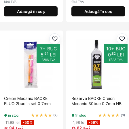
fără TVA
fără TVA
Adaugă în coș
Adaugă în coș
Adaugă la favorite
Ada
7+ BUC
10+ BUC
,94
,82
5
LEI
0
LEI
FĂRĂ TVA
FĂRĂ TVA
Creion Mecanic BAOKE
Rezerve BAOKE Creion
FLUO 2buc in set 0 7mm
Mecanic 30buc 0 7mm HB
★
★
★
★
★
★
★
★
★
★
● în stoc
● în stoc
(2)
(3)
11,98 lei
-50%
1,98 lei
-59%
5
lei
0
lei
,94
,82