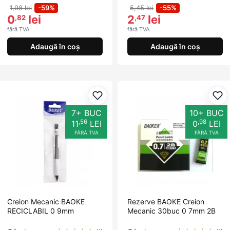
1,98 lei
-59%
5,45 lei
-55%
0
lei
2
lei
,82
,47
fără TVA
fără TVA
Adaugă în coș
Adaugă în coș
Adaugă la favorite
Ada
7+ BUC
10+ BUC
,56
,98
11
LEI
0
LEI
FĂRĂ TVA
FĂRĂ TVA
Creion Mecanic BAOKE
Rezerve BAOKE Creion
RECICLABIL 0 9mm
Mecanic 30buc 0 7mm 2B