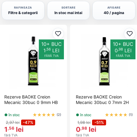
RAFINEAZA
SORTARE
AFISARE
Filtre & categorii
In stoc mai intai
40 / pagina
Adaugă la favorite
Ada
10+ BUC
10+ BUC
,56
,98
1
LEI
0
LEI
FĂRĂ TVA
FĂRĂ TVA
Rezerve BAOKE Creion
Rezerve BAOKE Creion
Mecanic 30buc 0 9mm HB
Mecanic 30buc 0 7mm 2H
★
★
★
★
★
★
★
★
★
★
● în stoc
● în stoc
(2)
(1)
2,97 lei
-47%
1,98 lei
-51%
1
lei
0
lei
,56
,98
fără TVA
fără TVA