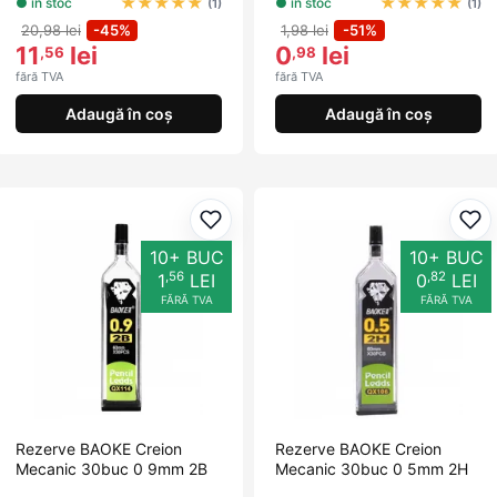
★
★
★
★
★
★
★
★
★
★
● în stoc
● în stoc
(1)
(1)
20,98 lei
-45%
1,98 lei
-51%
11
lei
0
lei
,56
,98
fără TVA
fără TVA
Adaugă în coș
Adaugă în coș
Adaugă la favorite
Ada
10+ BUC
10+ BUC
,56
,82
1
LEI
0
LEI
FĂRĂ TVA
FĂRĂ TVA
Rezerve BAOKE Creion
Rezerve BAOKE Creion
Mecanic 30buc 0 9mm 2B
Mecanic 30buc 0 5mm 2H