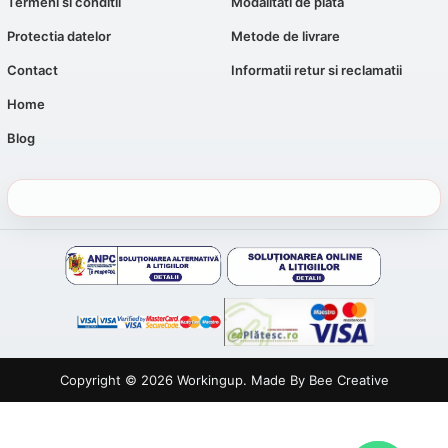
Termeni si conditii
Modalitati de plata
Protectia datelor
Metode de livrare
Contact
Informatii retur si reclamatii
Home
Blog
Copyright © 2026
Workingup
. Made By
Bee Creative