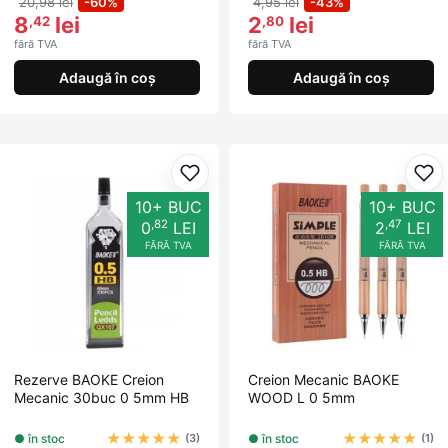
20,98 lei
-60%
4,95 lei
-43%
8
lei
2
lei
,42
,80
fără TVA
fără TVA
Adaugă în coș
Adaugă în coș
Adaugă la favorite
Ada
10+ BUC
10+ BUC
,82
,47
0
LEI
2
LEI
FĂRĂ TVA
FĂRĂ TVA
Rezerve BAOKE Creion
Creion Mecanic BAOKE
Mecanic 30buc 0 5mm HB
WOOD L 0 5mm
★
★
★
★
★
★
★
★
★
★
● în stoc
● în stoc
(3)
(1)