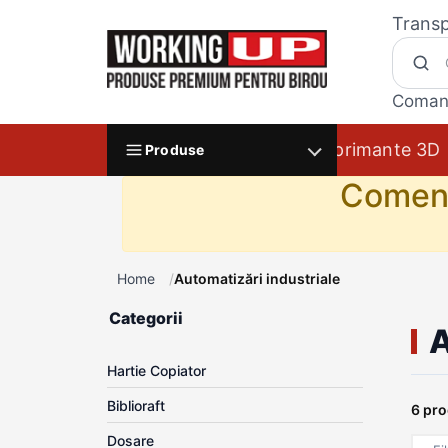
Transp
Coman
Imprimante 3D
Produse
Comenzi
Home
Automatizări industriale
Categorii
A
Hartie Copiator
Biblioraft
6 pr
Dosare