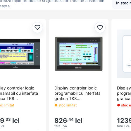
ltreaza rapid produsele si ajusteaza ordinea de afisare din
eapta.
Adaugă la favorite
Adaugă la fav
lay controler logic
Display controler logic
Display
ramabil cu interfata
programabil cu interfata
program
ica TK8...
grafica TK8...
grafica
c limitat
● stoc limitat
● stoc e
79
lei
826
lei
123
,33
,44
TVA
fără TVA
fără TVA