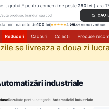
ort gratuit* pentru comenzi de peste
250 lei
(fara T
CAUT
da minima este de
100 lei
4,9/5
★
★
★
★
★
296 recenzii verificate
Reduceri
Cadouri
Colectii
Produse reco
le se livreaza a doua zi lucra
utomatizări industriale
oduse
Rezultate pentru categorie:
Automatizări industriale