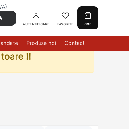
VA)
A
AUTENTIFICARE
FAVORITE
COS
mandate
Produse noi
Contact
toare !!