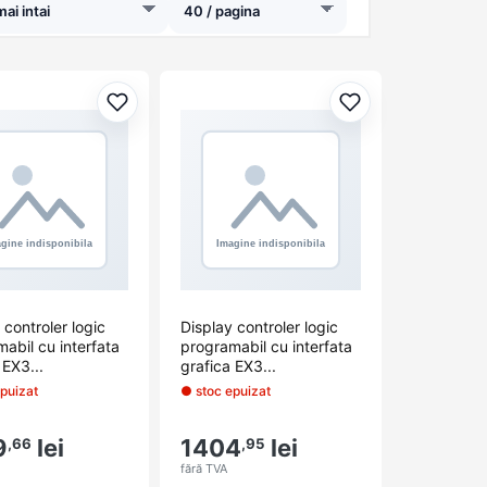
orite
Adaugă la favorite
Adaugă la favori
 controler logic
Display controler logic
abil cu interfata
programabil cu interfata
 EX3...
grafica EX3...
puizat
● stoc epuizat
9
lei
1404
lei
,66
,95
fără TVA