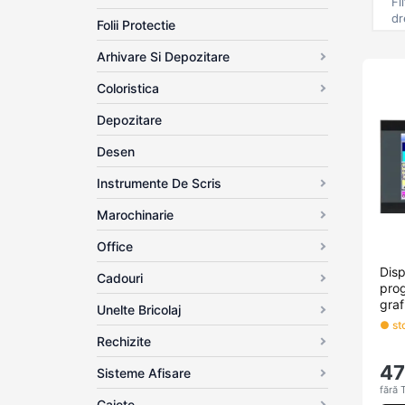
Fi
dr
Folii Protectie
Arhivare Si Depozitare
Coloristica
Depozitare
Desen
Instrumente De Scris
Marochinarie
Office
Disp
Cadouri
prog
graf
Unelte Bricolaj
● sto
Rechizite
4
Sisteme Afisare
fără 
Caiete