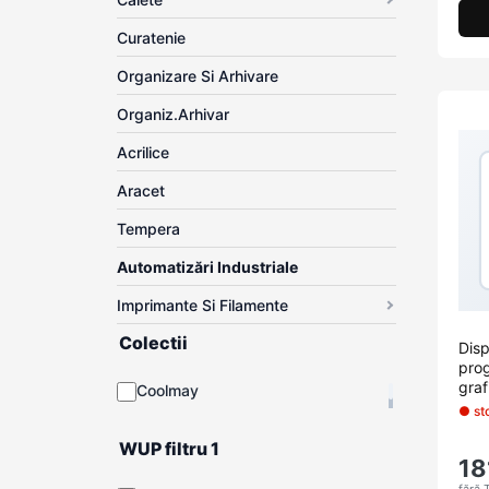
Curatenie
Organizare Si Arhivare
Organiz.arhivar
Acrilice
Aracet
Tempera
Automatizări Industriale
Imprimante Si Filamente
Colectii
Disp
prog
graf
Coolmay
● st
WUP filtru 1
18