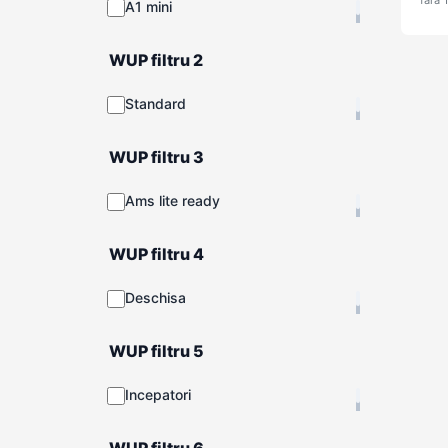
fără 
A1 mini
WUP filtru 2
Standard
WUP filtru 3
Ams lite ready
WUP filtru 4
Deschisa
WUP filtru 5
Incepatori
WUP filtru 6