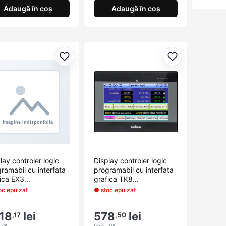
Adaugă în coș
Adaugă în coș
Adaugă la favorite
Adaugă la fav
lay controler logic
Display controler logic
ramabil cu interfata
programabil cu interfata
ica EX3...
grafica TK8...
oc epuizat
● stoc epuizat
18
lei
578
lei
,17
,50