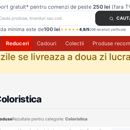
ort gratuit* pentru comenzi de peste
250 lei
(fara T
CAUT
da minima este de
100 lei
4,9/5
★
★
★
★
★
296 recenzii verificate
Reduceri
Cadouri
Colectii
Produse reco
le se livreaza a doua zi lucra
oloristica
roduse
Rezultate pentru categorie:
Coloristica