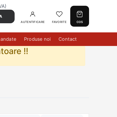
VA)
A
AUTENTIFICARE
FAVORITE
COS
mandate
Produse noi
Contact
toare !!