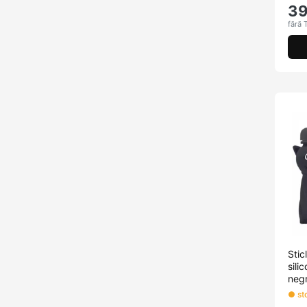
3
fără 
Sti
sili
neg
● sto