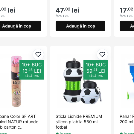
lei
47
lei
17
,02
,02
,02
TVA
fără TVA
fără TVA
Adaugă în coș
Adaugă în coș
A
Adaugă la favorite
Adaugă la fav
10+ BUC
10+ BUC
,46
,41
13
LEI
59
LEI
FĂRĂ TVA
FĂRĂ TVA
ioane Color SF ART
Sticla Lichide PREMIUM
Pahar 
ulori NATUR rotunde
silicon pliabila 550 ml
200 ml 
ub carton c...
fotbal
 stoc
● în stoc
● în sto