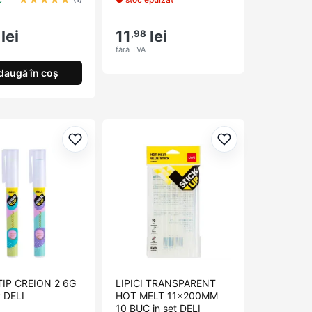
lei
11
lei
,98
fără TVA
daugă în coș
orite
Adaugă la favorite
Adaugă la favori
 TIP CREION 2 6G
LIPICI TRANSPARENT
 DELI
HOT MELT 11x200MM
10 BUC in set DELI