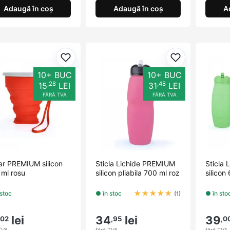
Adaugă în coș
Adaugă în coș
A
Adaugă la favorite
Adaugă la fav
10+ BUC
10+ BUC
,28
,48
15
LEI
31
LEI
FĂRĂ TVA
FĂRĂ TVA
ar PREMIUM silicon
Sticla Lichide PREMIUM
Sticla
ml rosu
silicon pliabila 700 ml roz
silicon
★
★
★
★
★
 stoc
● în stoc
● în sto
(1)
lei
34
lei
39
,02
,95
,0