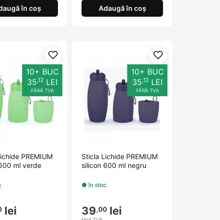
daugă în coș
Adaugă în coș
orite
Adaugă la favorite
Adaugă la favori
10+ BUC
10+ BUC
,12
,12
35
LEI
35
LEI
FĂRĂ TVA
FĂRĂ TVA
 Lichide PREMIUM
Sticla Lichide PREMIUM
 600 ml verde
silicon 600 ml negru
c
● în stoc
lei
39
lei
0
,00