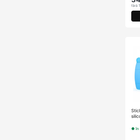
fără 
Sti
sili
● în