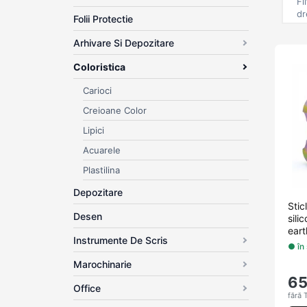
Fi
dr
Folii Protectie
Arhivare Si Depozitare
Coloristica
Carioci
Creioane Color
Lipici
Acuarele
Plastilina
Depozitare
Sti
Desen
sili
eart
Instrumente De Scris
● în
Marochinarie
6
Office
fără 