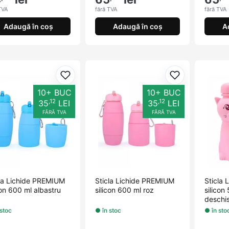
TVA
fără TVA
fără TVA
Adaugă în coș
Adaugă în coș
A
Adaugă la favorite
Adaugă la fav
10+ BUC
10+ BUC
,12
,12
35
LEI
35
LEI
FĂRĂ TVA
FĂRĂ TVA
cla Lichide PREMIUM
Sticla Lichide PREMIUM
Sticla
con 600 ml albastru
silicon 600 ml roz
silicon
deschi
 stoc
● în stoc
● în sto