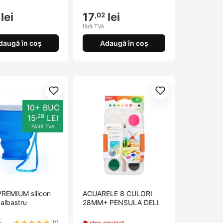
lei
17
lei
,02
fără TVA
daugă în coș
Adaugă în coș
orite
Adaugă la favorite
Adaugă la favori
10+ BUC
,28
15
LEI
FĂRĂ TVA
PREMIUM silicon
ACUARELE 8 CULORI
albastru
28MM+ PENSULA DELI
★
★
★
★
★
c
● stoc epuizat
(1)