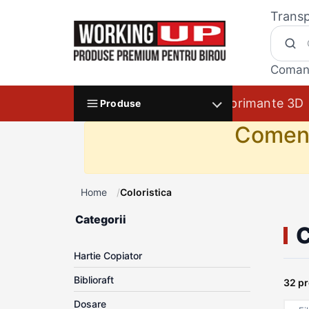
Transp
Coman
Imprimante 3D
Produse
Comenzi
Home
Coloristica
Categorii
C
Hartie Copiator
Biblioraft
32 p
Dosare