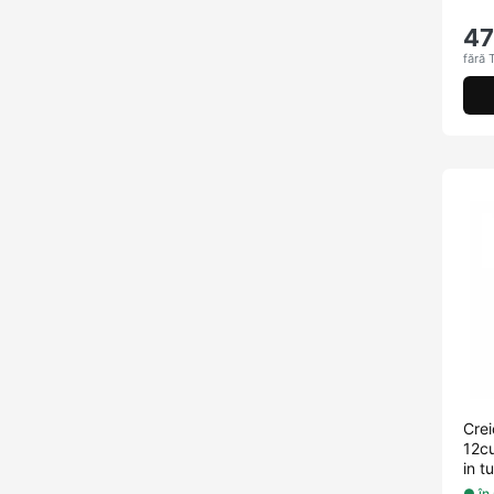
47
fără 
Cre
12c
in t
● în