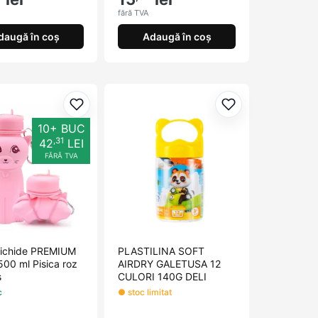
fără TVA
daugă în coș
Adaugă în coș
orite
Adaugă la favorite
Adaugă la favori
10+ BUC
,31
42
LEI
FĂRĂ TVA
 Lichide PREMIUM
PLASTILINA SOFT
 500 ml Pisica roz
AIRDRY GALETUSA 12
s
CULORI 140G DELI
c
● stoc limitat