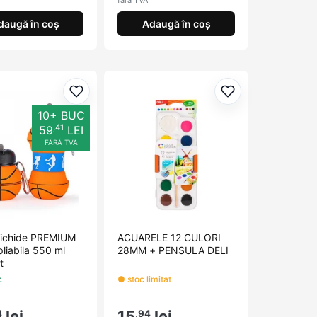
fără TVA
daugă în coș
Adaugă în coș
orite
Adaugă la favorite
Adaugă la favori
10+ BUC
,41
59
LEI
FĂRĂ TVA
 Lichide PREMIUM
ACUARELE 12 CULORI
 pliabila 550 ml
28MM + PENSULA DELI
t
c
● stoc limitat
lei
15
lei
4
,94