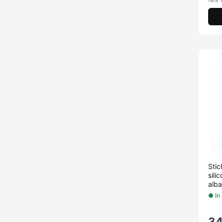
fără 
Sti
sili
alba
● în
3