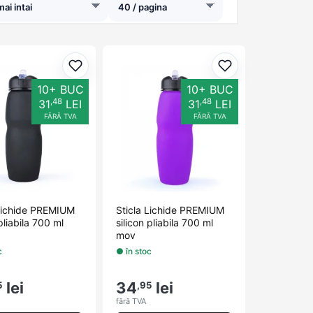
orite
Adaugă la favorite
Adaugă la favori
10+ BUC
10+ BUC
,48
,48
31
LEI
31
LEI
FĂRĂ TVA
FĂRĂ TVA
 Lichide PREMIUM
Sticla Lichide PREMIUM
 pliabila 700 ml
silicon pliabila 700 ml
mov
c
● în stoc
lei
34
lei
5
,95
fără TVA