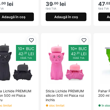
9
lei
39
lei
47
,00
,00
,0
TVA
fără TVA
fără TVA
Adaugă în coș
Adaugă în coș
A
Adaugă la favorite
Adaugă la fav
10+ BUC
10+ BUC
,31
,31
42
LEI
42
LEI
FĂRĂ TVA
FĂRĂ TVA
cla Lichide PREMIUM
Sticla Lichide PREMIUM
Pahar 
con 500 ml Pisica
silicon 500 ml Pisica roz
200 ml
ru
inchis
c limitat
● stoc limitat
● în sto