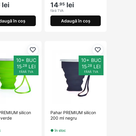
lei
14
lei
2
,95
fără TVA
daugă în coș
Adaugă în coș
orite
Adaugă la favorite
Adaugă la favori
10+ BUC
10+ BUC
,28
,28
15
LEI
15
LEI
FĂRĂ TVA
FĂRĂ TVA
PREMIUM silicon
Pahar PREMIUM silicon
 verde
200 ml negru
c
● în stoc