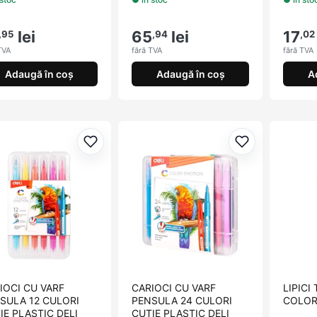
lei
65
lei
17
,95
,94
,02
TVA
fără TVA
fără TVA
Adaugă în coș
Adaugă în coș
A
Adaugă la favorite
Adaugă la fav
IOCI CU VARF
CARIOCI CU VARF
LIPICI
SULA 12 CULORI
PENSULA 24 CULORI
COLOR
IE PLASTIC DELI
CUTIE PLASTIC DELI