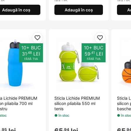
TVA
fără TVA
fără TVA
Adaugă în coș
Adaugă în coș
A
Adaugă la favorite
Adaugă la fav
10+ BUC
10+ BUC
,48
,41
31
LEI
59
LEI
FĂRĂ TVA
FĂRĂ TVA
cla Lichide PREMIUM
Sticla Lichide PREMIUM
Sticla
con pliabila 700 ml
silicon pliabila 550 ml
silicon
stru
tenis
basche
 stoc
● în stoc
● în sto
4
lei
65
lei
65
,95
,94
,9