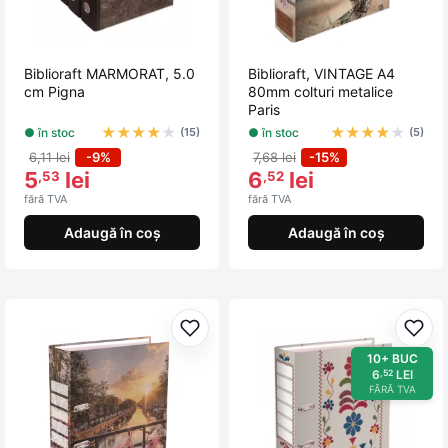
Biblioraft MARMORAT, 5.0
Biblioraft, VINTAGE A4
cm Pigna
80mm colturi metalice
Paris
★
★
★
★
★
★
★
★
★
★
● în stoc
● în stoc
(15)
(5)
6,11 lei
-9%
7,68 lei
-15%
5
lei
6
lei
,53
,52
fără TVA
fără TVA
Adaugă în coș
Adaugă în coș
Adaugă la favorite
Adau
10+ BUC
6
LEI
,52
FĂRĂ TVA