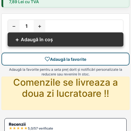
7,89 Lei cu TVA
−
+
+
Adaugă în coș
Adaugă la favorite
Adaugă la favorite pentru a seta preț dorit și notificări personalizate la
reducere sau revenire în stoc.
Comenzile se livreaza a
doua zi lucratoare !!
Recenzii
★
★
★
★
★
5,0/5
7 verificate