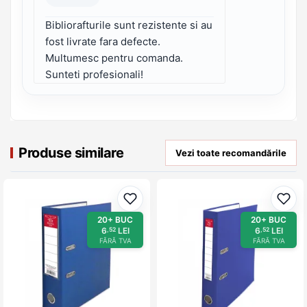
Bibliorafturile sunt rezistente si au
fost livrate fara defecte.
Multumesc pentru comanda.
Sunteti profesionali!
Produse similare
Vezi toate recomandările
Adaugă la favorite
Adau
20+ BUC
20+ BUC
6
LEI
6
LEI
,52
,52
FĂRĂ TVA
FĂRĂ TVA