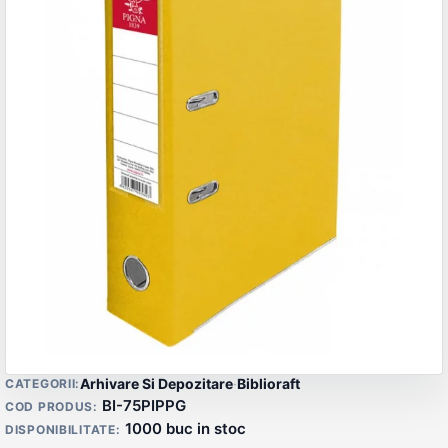
Detalii produs
Arhivare Si Depozitare
·
Biblioraft
CATEGORII:
BI-75PIPPG
COD PRODUS:
1000 buc in stoc
DISPONIBILITATE: