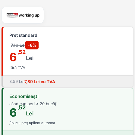
working up
Preț standard
7,10 Lei
-8%
,52
6
Lei
fără TVA
8,59 Lei
7,89 Lei cu TVA
Economisești
când cumperi ≥ 20 bucăți
,52
6
Lei
/ buc – preț aplicat automat