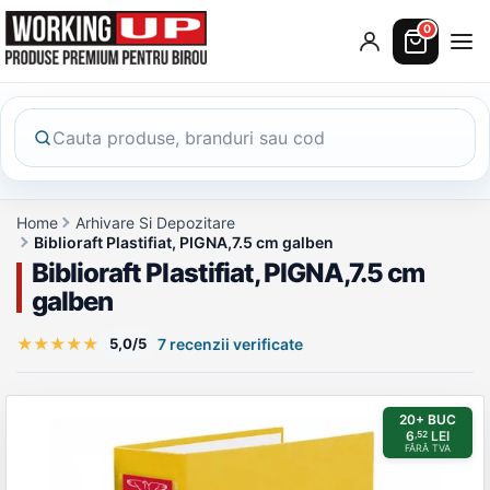
0
Home
Arhivare Si Depozitare
Biblioraft Plastifiat, PIGNA,7.5 cm galben
Biblioraft Plastifiat, PIGNA,7.5 cm
galben
★
★
★
★
★
5,0/5
7 recenzii verificate
Galerie produs
20+ BUC
6
LEI
,52
FĂRĂ TVA