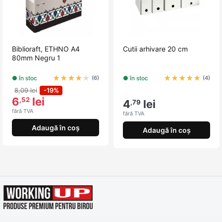
Biblioraft, ETHNO A4
Cutii arhivare 20 cm
80mm Negru 1
★
★
★
★
★
★
★
★
★
★
● în stoc
● în stoc
(6)
(4)
8,09 lei
-19%
6
lei
,52
4
lei
,79
fără TVA
fără TVA
Adaugă în coș
Adaugă în coș