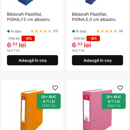
Biblioraft Plastifiat,
Biblioraft Plastifiat,
PIGNA,7.5 cm albastru
PIGNA,5.0 cm albastru
★
★
★
★
★
★
★
★
★
★
● în stoc
● în stoc
(11)
(4)
7,10 lei
-8%
7,10 lei
-8%
6
lei
6
lei
,52
,52
fără TVA
fără TVA
Adaugă în coș
Adaugă în coș
Adaugă la favorite
Adau
20+ BUC
20+ BUC
6
LEI
6
LEI
,52
,52
FĂRĂ TVA
FĂRĂ TVA