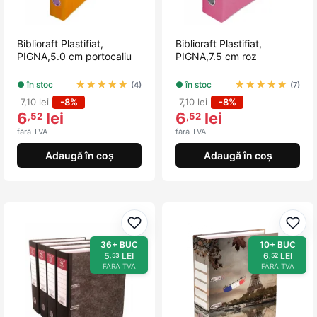
Biblioraft Plastifiat,
Biblioraft Plastifiat,
PIGNA,5.0 cm portocaliu
PIGNA,7.5 cm roz
★
★
★
★
★
★
★
★
★
★
● în stoc
● în stoc
(4)
(7)
7,10 lei
-8%
7,10 lei
-8%
6
lei
6
lei
,52
,52
fără TVA
fără TVA
Adaugă în coș
Adaugă în coș
Adaugă la favorite
Adau
36+ BUC
10+ BUC
5
LEI
6
LEI
,53
,52
FĂRĂ TVA
FĂRĂ TVA