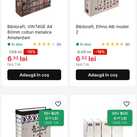
Biblioraft, VINTAGE A4
Biblioraft, Ethno Alb model
80mm colturi metalice
2
Amsterdam
★
★
★
★
★
★
★
★
★
★
● în stoc
● în stoc
(6)
(8)
7,68 lei
-15%
8,09 lei
-19%
6
lei
6
lei
,52
,52
fără TVA
fără TVA
Adaugă în coș
Adaugă în coș
Adaugă la favorite
Adau
10+ BUC
30+ BUC
6
LEI
4
LEI
,52
,04
FĂRĂ TVA
FĂRĂ TVA