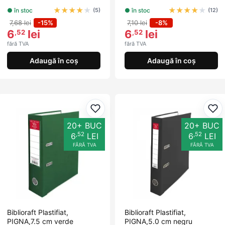
★
★
★
★
★
★
★
★
★
★
● în stoc
● în stoc
(5)
(12)
7,68 lei
-15%
7,10 lei
-8%
6
lei
6
lei
,52
,52
fără TVA
fără TVA
Adaugă în coș
Adaugă în coș
Adaugă la favorite
Ada
20+ BUC
20+ BUC
,52
,52
6
LEI
6
LEI
FĂRĂ TVA
FĂRĂ TVA
Biblioraft Plastifiat,
Biblioraft Plastifiat,
PIGNA,7.5 cm verde
PIGNA,5.0 cm negru