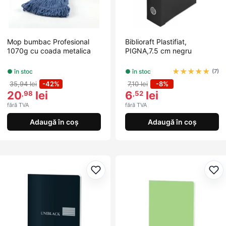
Mop bumbac Profesional
Biblioraft Plastifiat,
1070g cu coada metalica
PIGNA,7.5 cm negru
★
★
★
★
★
● în stoc
● în stoc
(7)
35,94 lei
-42%
7,10 lei
-8%
20
lei
6
lei
,98
,52
fără TVA
fără TVA
Adaugă în coș
Adaugă în coș
Adaugă la favorite
Ada