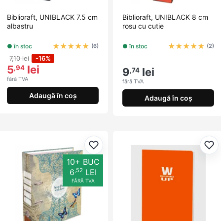
Biblioraft, UNIBLACK 7.5 cm
Biblioraft, UNIBLACK 8 cm
albastru
rosu cu cutie
★
★
★
★
★
★
★
★
★
★
● în stoc
● în stoc
(6)
(2)
7,10 lei
-16%
5
lei
,94
9
lei
,74
fără TVA
fără TVA
Adaugă în coș
Adaugă în coș
Adaugă la favorite
Ada
10+ BUC
,52
6
LEI
FĂRĂ TVA