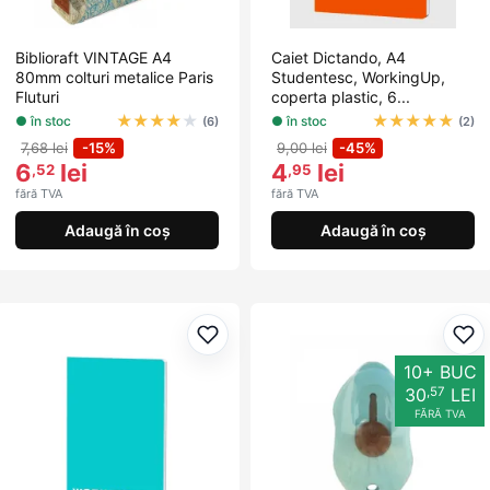
Biblioraft VINTAGE A4
Caiet Dictando, A4
80mm colturi metalice Paris
Studentesc, WorkingUp,
Fluturi
coperta plastic, 6...
★
★
★
★
★
★
★
★
★
★
● în stoc
● în stoc
(6)
(2)
7,68 lei
-15%
9,00 lei
-45%
6
lei
4
lei
,52
,95
fără TVA
fără TVA
Adaugă în coș
Adaugă în coș
Adaugă la favorite
Ada
10+ BUC
,57
30
LEI
FĂRĂ TVA