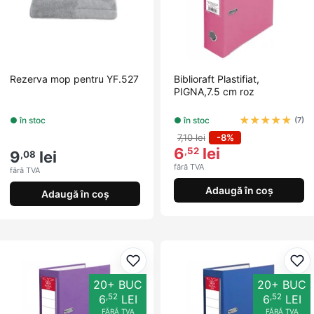
Rezerva mop pentru YF.527
Biblioraft Plastifiat,
PIGNA,7.5 cm roz
★
★
★
★
★
● în stoc
● în stoc
(7)
7,10 lei
-8%
6
lei
,52
9
lei
,08
fără TVA
fără TVA
Adaugă în coș
Adaugă în coș
Adaugă la favorite
Ada
20+ BUC
20+ BUC
,52
,52
6
LEI
6
LEI
FĂRĂ TVA
FĂRĂ TVA