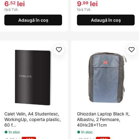
6
lei
9
lei
,52
,99
fără TVA
fără TVA
Adaugă în coș
Adaugă în coș
Adaugă la favorite
Ada
Caiet Velin, A4 Studentesc,
Ghiozdan Laptop Black It,
WorkingUp, coperta plastic,
Albastru, 2 Fermoare,
60 f...
40Hx28x11cm
● în stoc
● în stoc