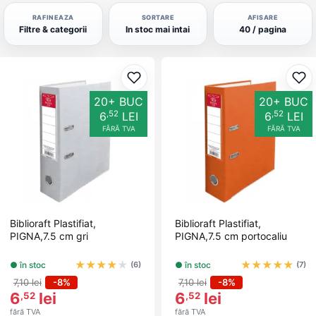
RAFINEAZA
SORTARE
AFISARE
Filtre & categorii
In stoc mai intai
40 / pagina
Adaugă la favorite
Ada
20+ BUC
20+ BUC
,52
,52
6
LEI
6
LEI
FĂRĂ TVA
FĂRĂ TVA
Biblioraft Plastifiat,
Biblioraft Plastifiat,
PIGNA,7.5 cm gri
PIGNA,7.5 cm portocaliu
★
★
★
★
★
★
★
★
★
★
● în stoc
● în stoc
(6)
(7)
7,10 lei
-8%
7,10 lei
-8%
6
lei
6
lei
,52
,52
fără TVA
fără TVA