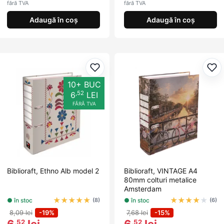
fără TVA
fără TVA
Adaugă în coș
Adaugă în coș
Adaugă la favorite
Ada
10+ BUC
,52
6
LEI
FĂRĂ TVA
Biblioraft, Ethno Alb model 2
Biblioraft, VINTAGE A4
80mm colturi metalice
Amsterdam
★
★
★
★
★
★
★
★
★
★
● în stoc
● în stoc
(8)
(6)
8,09 lei
-19%
7,68 lei
-15%
6
lei
6
lei
,52
,52