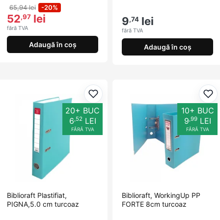
65,94 lei
-20%
52
lei
,97
9
lei
,74
fără TVA
fără TVA
Adaugă în coș
Adaugă în coș
Adaugă la favorite
Ada
20+ BUC
10+ BUC
,52
,99
6
LEI
9
LEI
FĂRĂ TVA
FĂRĂ TVA
Biblioraft Plastifiat,
Biblioraft, WorkingUp PP
PIGNA,5.0 cm turcoaz
FORTE 8cm turcoaz