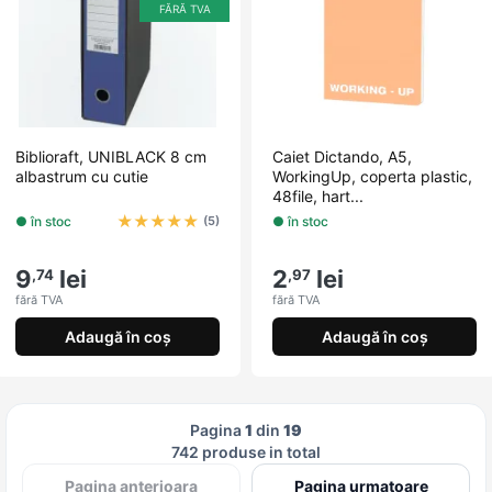
FĂRĂ TVA
Biblioraft, UNIBLACK 8 cm
Caiet Dictando, A5,
albastrum cu cutie
WorkingUp, coperta plastic,
48file, hart...
★
★
★
★
★
● în stoc
● în stoc
(5)
9
lei
2
lei
,74
,97
fără TVA
fără TVA
Adaugă în coș
Adaugă în coș
Pagina
1
din
19
742 produse in total
Pagina anterioara
Pagina urmatoare