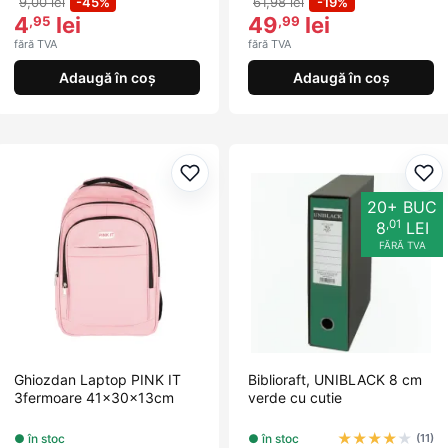
9,00 lei
-45%
61,98 lei
-19%
4
lei
49
lei
,95
,99
fără TVA
fără TVA
Adaugă în coș
Adaugă în coș
Adaugă la favorite
Ada
20+ BUC
,01
8
LEI
FĂRĂ TVA
Ghiozdan Laptop PINK IT
Biblioraft, UNIBLACK 8 cm
3fermoare 41x30x13cm
verde cu cutie
★
★
★
★
★
● în stoc
● în stoc
(11)