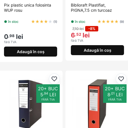
Pix plastic unica folosinta
Biblioraft Plastifiat,
WUP rosu
PIGNA,7.5 cm turcoaz
★
★
★
★
★
★
★
★
★
★
● în stoc
● în stoc
(1)
(9)
7,10 lei
-8%
6
lei
,52
0
lei
,98
fără TVA
fără TVA
Adaugă în coș
Adaugă în coș
Adaugă la favorite
Ada
20+ BUC
20+ BUC
,94
,01
5
LEI
8
LEI
FĂRĂ TVA
FĂRĂ TVA