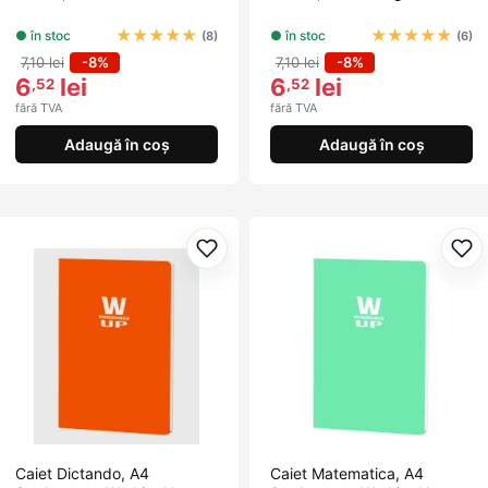
★
★
★
★
★
★
★
★
★
★
● în stoc
● în stoc
(8)
(6)
7,10 lei
-8%
7,10 lei
-8%
6
lei
6
lei
,52
,52
fără TVA
fără TVA
Adaugă în coș
Adaugă în coș
Adaugă la favorite
Ada
Caiet Dictando, A4
Caiet Matematica, A4