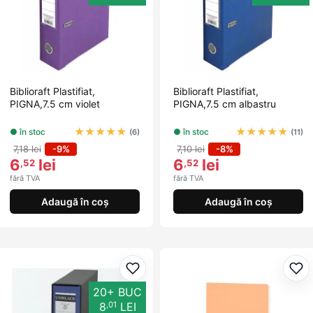
Biblioraft Plastifiat,
Biblioraft Plastifiat,
PIGNA,7.5 cm violet
PIGNA,7.5 cm albastru
★
★
★
★
★
★
★
★
★
★
● în stoc
● în stoc
(6)
(11)
7,18 lei
-9%
7,10 lei
-8%
6
lei
6
lei
,52
,52
fără TVA
fără TVA
Adaugă în coș
Adaugă în coș
Adaugă la favorite
Ada
20+ BUC
,01
8
LEI