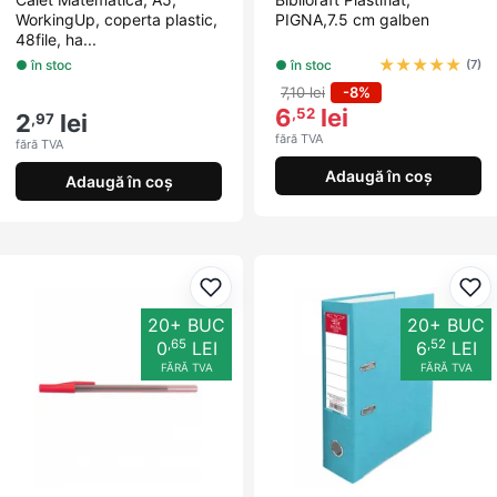
WorkingUp, coperta plastic,
PIGNA,7.5 cm galben
48file, ha...
★
★
★
★
★
● în stoc
● în stoc
(7)
7,10 lei
-8%
6
lei
,52
2
lei
,97
fără TVA
fără TVA
Adaugă în coș
Adaugă în coș
Adaugă la favorite
Ada
20+ BUC
20+ BUC
,65
,52
0
LEI
6
LEI
FĂRĂ TVA
FĂRĂ TVA