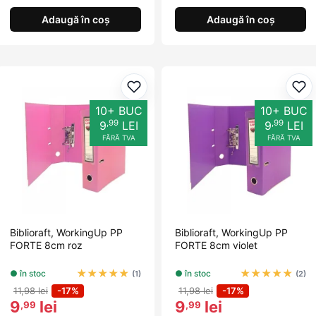
Adaugă în coș
Adaugă în coș
Adaugă la favorite
Ada
10+ BUC
10+ BUC
,99
,99
9
LEI
9
LEI
FĂRĂ TVA
FĂRĂ TVA
Biblioraft, WorkingUp PP
Biblioraft, WorkingUp PP
FORTE 8cm roz
FORTE 8cm violet
★
★
★
★
★
★
★
★
★
★
● în stoc
● în stoc
(1)
(2)
11,98 lei
-17%
11,98 lei
-17%
9
lei
9
lei
,99
,99