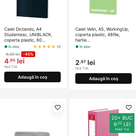
Caiet Dictando, A4
Caiet Velin, A5, WorkingUp,
Studentesc, UNIBLACK,
coperta plastic, 48file,
coperta plastic, 60...
hartie...
★
★
★
★
★
● în stoc
● în stoc
(1)
9,00 lei
-45%
4
lei
,95
2
lei
,97
fără TVA
fără TVA
Adaugă în coș
Adaugă în coș
Adaugă la favorite
Ada
20+ BUC
,52
6
LEI
FĂRĂ TVA