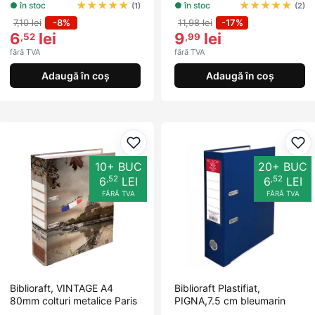
★
★
★
★
★
★
★
★
★
★
● în stoc
● în stoc
(1)
(2)
7,10 lei
-8%
11,98 lei
-17%
6
lei
9
lei
,52
,99
fără TVA
fără TVA
Adaugă în coș
Adaugă în coș
Adaugă la favorite
Ada
10+ BUC
20+ BUC
,52
,52
6
LEI
6
LEI
FĂRĂ TVA
FĂRĂ TVA
Biblioraft, VINTAGE A4
Biblioraft Plastifiat,
80mm colturi metalice Paris
PIGNA,7.5 cm bleumarin