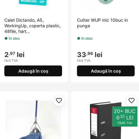
Caiet Dictando, A5,
Cutter WUP mic 10buc in
WorkingUp, coperta plastic,
punga
48file, hart...
● în stoc
● în stoc
2
lei
33
lei
,97
,96
fără TVA
fără TVA
Adaugă în coș
Adaugă în coș
Adaugă la favorite
Ada
20+ BUC
,52
6
LEI
FĂRĂ TVA