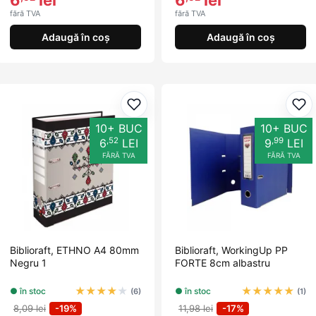
fără TVA
fără TVA
Adaugă în coș
Adaugă în coș
Adaugă la favorite
Ada
10+ BUC
10+ BUC
,52
,99
6
LEI
9
LEI
FĂRĂ TVA
FĂRĂ TVA
Biblioraft, ETHNO A4 80mm
Biblioraft, WorkingUp PP
Negru 1
FORTE 8cm albastru
★
★
★
★
★
★
★
★
★
★
● în stoc
● în stoc
(6)
(1)
8,09 lei
-19%
11,98 lei
-17%