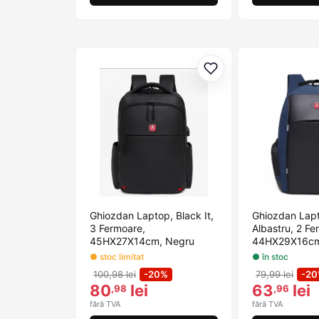
Adaugă la favorite
Ghiozdan Laptop, Black It,
Ghiozdan Lapt
3 Fermoare,
Albastru, 2 Fe
45HX27X14cm, Negru
44HX29X16c
● stoc limitat
● în stoc
100,98 lei
-20%
79,99 lei
-2
80
lei
63
lei
,98
,96
fără TVA
fără TVA