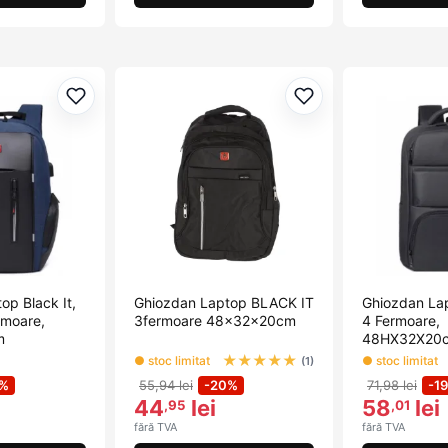
Adaugă la favorite
Adaugă la favorite
op Black It,
Ghiozdan Laptop BLACK IT
Ghiozdan Lap
rmoare,
3fermoare 48x32x20cm
4 Fermoare,
m
48HX32X20c
★
★
★
★
★
● stoc limitat
● stoc limitat
(1)
0%
55,94 lei
-20%
71,98 lei
-1
44
lei
58
lei
,95
,01
fără TVA
fără TVA