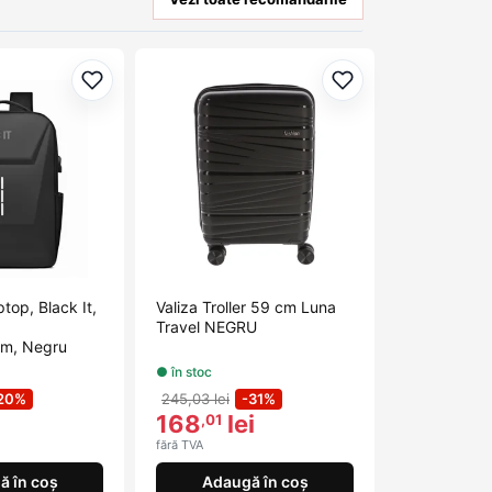
Adaugă la favorite
Adaugă la favorit
top, Black It,
Valiza Troller 59 cm Luna
Travel NEGRU
m, Negru
● în stoc
20%
245,03 lei
-31%
168
lei
,01
fără TVA
ă în coș
Adaugă în coș