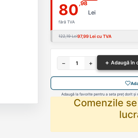
,98
80
Lei
fără TVA
122,19 Lei
97,99 Lei cu TVA
+
−
+
Adaugă în 
Ada
Adaugă la favorite pentru a seta preț dorit și 
Comenzile se 
lucr