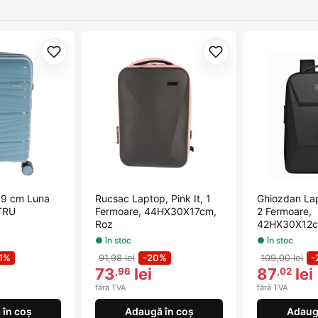
Adaugă la favorite
Adaugă la favorite
 59 cm Luna
Rucsac Laptop, Pink It, 1
Ghiozdan Lap
TRU
Fermoare, 44HX30X17cm,
2 Fermoare,
Roz
42HX30X12c
● în stoc
● în stoc
1%
91,98 lei
-20%
109,00 lei
-
73
lei
87
lei
,96
,02
fără TVA
fără TVA
în coș
Adaugă în coș
Adaug