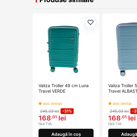
Adaugă la favorite
Valiza Troller 49 cm Luna
Valiza Troller
Travel VERDE
Travel ALBAS
● stoc limitat
● stoc limitat
245,03 lei
-31%
245,03 lei
-3
168
lei
168
lei
,01
,01
fără TVA
fără TVA
Adaugă în coș
Adaugă 