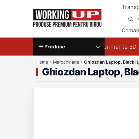
Transp
Coman
Imprimante 3D
Produse
Home
Marochinarie
Ghiozdan Laptop, Black I
Ghiozdan Laptop, Bl
Galerie produs