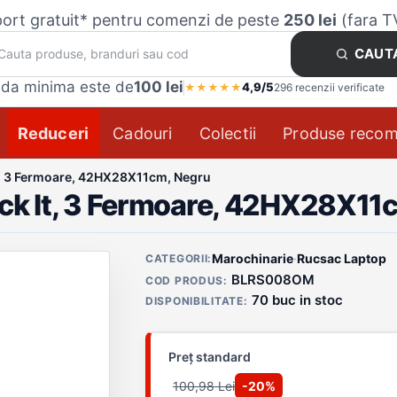
ort gratuit* pentru comenzi de peste
250 lei
(fara T
CAUT
da minima este de
100 lei
4,9/5
★
★
★
★
★
296 recenzii verificate
Reduceri
Cadouri
Colectii
Produse reco
t, 3 Fermoare, 42HX28X11cm, Negru
ack It, 3 Fermoare, 42HX28X11
Detalii produs
Marochinarie
·
Rucsac Laptop
CATEGORII:
BLRS008OM
COD PRODUS:
70 buc in stoc
DISPONIBILITATE:
Preț standard
100,98 Lei
-20%