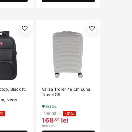
Adaugă la favorite
Adaugă la favorit
top, Black It,
Valiza Troller 49 cm Luna
Travel GRI
m, Negru
● în stoc
9%
245,03 lei
-31%
168
lei
,01
fără TVA