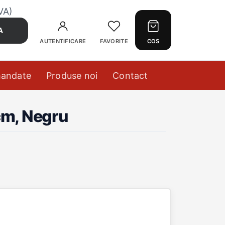
VA)
A
AUTENTIFICARE
FAVORITE
COS
mandate
Produse noi
Contact
cm, Negru