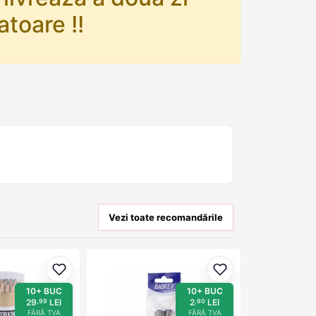
atoare !!
Vezi toate recomandările
Adaugă la favorite
Adaugă la favorit
10+ BUC
10+ BUC
29
LEI
2
LEI
,99
,80
FĂRĂ TVA
FĂRĂ TVA