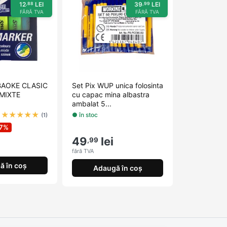
12
LEI
39
LEI
,88
,99
FĂRĂ TVA
FĂRĂ TVA
 BAOKE CLASIC
Set Pix WUP unica folosinta
 MIXTE
cu capac mina albastra
ambalat 5...
★
★
★
★
★
● în stoc
(1)
57%
49
lei
,99
fără TVA
ă în coș
Adaugă în coș