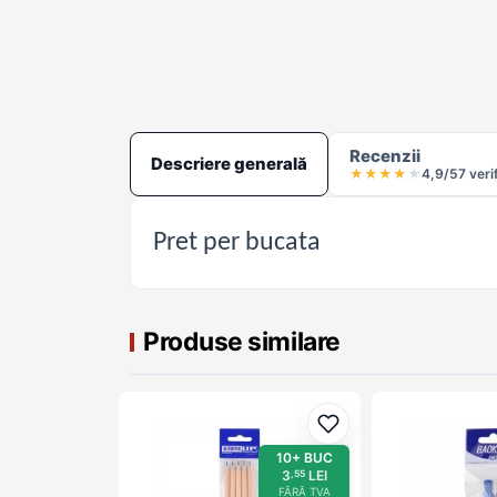
Recenzii
Descriere generală
★
★
★
★
★
4,9/5
7 veri
Pret per bucata
Produse similare
Adaugă la favorite
10+ BUC
3
LEI
,55
FĂRĂ TVA