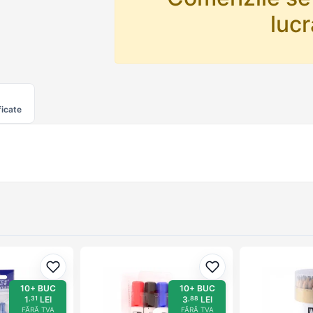
lucr
ficate
Adaugă la favorite
Adaugă la favorite
10+ BUC
10+ BUC
1
LEI
3
LEI
,31
,88
FĂRĂ TVA
FĂRĂ TVA