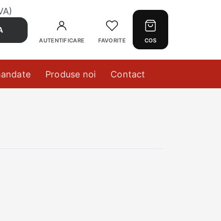
VA)
A
AUTENTIFICARE
FAVORITE
COS
mandate
Produse noi
Contact