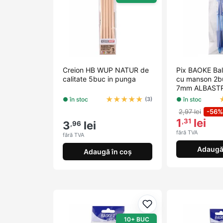
Creion HB WUP NATUR de
Pix BAOKE Bal
calitate 5buc in punga
cu manson 2bu
7mm ALBASTR
★
★
★
★
★
● în stoc
● în stoc
(3)
2,97 lei
-56%
1
lei
,31
3
lei
,96
fără TVA
fără TVA
Adaugă 
Adaugă în coș
Adaugă la favorite
10+ BUC