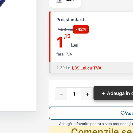
Preț standard
1,98 Lei
-42%
,15
1
Lei
fără TVA
2,39 Lei
1,39 Lei cu TVA
+
−
+
Adaugă în 
Ada
Adaugă la favorite pentru a seta preț dorit și 
Comenzile se 