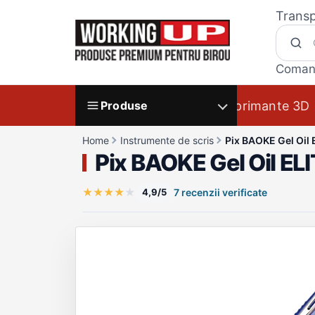
Transp
Coman
Imprimante 3D
Produse
Home
Instrumente de scris
Pix BAOKE Gel Oi
Pix BAOKE Gel Oil E
★
★
★
★
★
4,9/5
7 recenzii verificate
Galerie produs