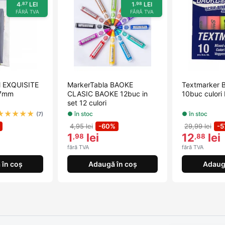
4
LEI
1
LEI
,87
,98
FĂRĂ TVA
FĂRĂ TVA
l EXQUISITE
MarkerTabla BAOKE
Textmarker
 7mm
CLASIC BAOKE 12buc in
10buc culori
set 12 culori
★
★
★
★
★
● în stoc
● în stoc
(7)
4,95 lei
-60%
29,99 lei
-
1
lei
12
lei
,98
,88
fără TVA
fără TVA
în coș
Adaugă în coș
Adaug