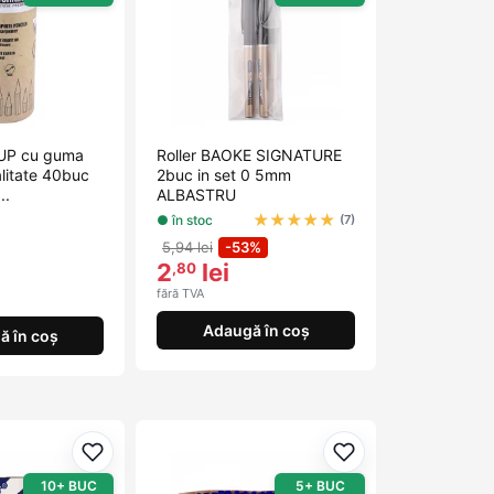
UP cu guma
Roller BAOKE SIGNATURE
litate 40buc
2buc in set 0 5mm
..
ALBASTRU
★
★
★
★
★
● în stoc
(7)
5,94 lei
-53%
2
lei
,80
fără TVA
Adaugă în coș
ă în coș
Adaugă la favorite
Adaugă la favorit
10+ BUC
5+ BUC