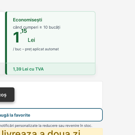
Economisești
când cumperi ≥ 10 bucăți
,15
1
Lei
/ buc – preț aplicat automat
1,39 Lei cu TVA
coș
ugă la favorite
notificări personalizate la reducere sau revenire în stoc.
livreaza a doua zi