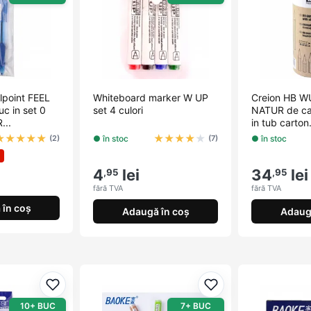
lpoint FEEL
Whiteboard marker W UP
Creion HB W
c in set 0
set 4 culori
NATUR de ca
...
in tub carton.
★
★
★
★
★
★
★
★
★
★
● în stoc
● în stoc
(2)
(7)
4
lei
34
lei
,95
,95
fără TVA
fără TVA
în coș
Adaugă în coș
Adaug
Adaugă la favorite
Adaugă la favorite
10+ BUC
7+ BUC