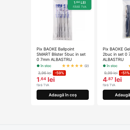
1
LEI
,64
FĂRĂ TVA
Pix BAOKE Ballpoint
Pix BAOKE Ge
SMART Blister 5buc in set
2buc in set 0
0 7mm ALBASTRU
ALBASTRU
★
★
★
★
★
● în stoc
● în stoc
(2)
3,96 lei
-59%
9,99 lei
-51%
1
lei
4
lei
,64
,87
fără TVA
fără TVA
Adaugă în coș
Adaugă 