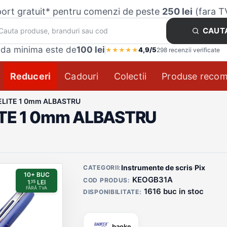
ort gratuit* pentru comenzi de peste
250 lei
(fara T
CAUT
da minima este de
100 lei
4,9/5
★
★
★
★
★
298 recenzii verificate
Reduceri
Cadouri
Colectii
Produse reco
l ELITE 1 0mm ALBASTRU
LITE 1 0mm ALBASTRU
Detalii produs
Instrumente de scris
·
Pix
CATEGORII:
10+ BUC
KEOGB31A
COD PRODUS:
1
LEI
,15
FĂRĂ TVA
1616 buc in stoc
DISPONIBILITATE:
baoke