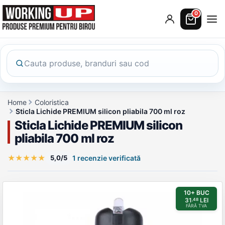
0
Home
Coloristica
Sticla Lichide PREMIUM silicon pliabila 700 ml roz
Sticla Lichide PREMIUM silicon
pliabila 700 ml roz
★
★
★
★
★
5,0/5
1 recenzie verificată
Galerie produs
10+ BUC
31
LEI
,48
FĂRĂ TVA