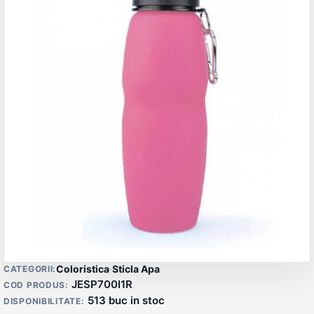
Detalii produs
Coloristica
·
Sticla Apa
CATEGORII:
JESP700I1R
COD PRODUS:
513 buc in stoc
DISPONIBILITATE: