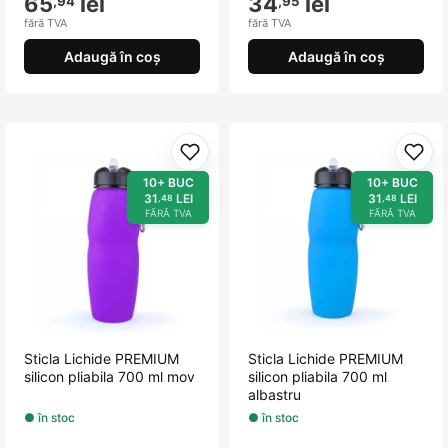
65
lei
34
lei
,94
,95
fără TVA
fără TVA
Adaugă în coș
Adaugă în coș
Adaugă la favorite
Adau
10+ BUC
10+ BUC
31
LEI
31
LEI
,48
,48
FĂRĂ TVA
FĂRĂ TVA
Sticla Lichide PREMIUM
Sticla Lichide PREMIUM
silicon pliabila 700 ml mov
silicon pliabila 700 ml
albastru
● în stoc
● în stoc