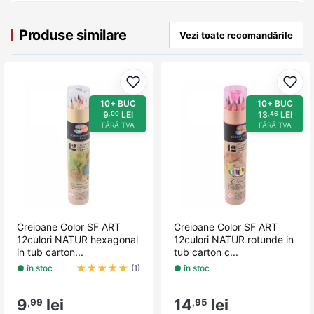
Produse similare
Vezi toate recomandările
Adaugă la favorite
Adau
10+ BUC
10+ BUC
9
LEI
13
LEI
,00
,46
FĂRĂ TVA
FĂRĂ TVA
Creioane Color SF ART
Creioane Color SF ART
12culori NATUR hexagonal
12culori NATUR rotunde in
in tub carton...
tub carton c...
★
★
★
★
★
● în stoc
● în stoc
(1)
9
lei
14
lei
,99
,95