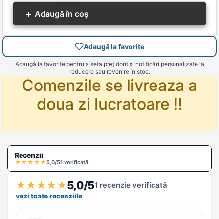
+
Adaugă în coș
Adaugă la favorite
Adaugă la favorite pentru a seta preț dorit și notificări personalizate la
reducere sau revenire în stoc.
Comenzile se livreaza a
doua zi lucratoare !!
Recenzii
★
★
★
★
★
5,0/5
1 verificată
5,0/5
★
★
★
★
★
1 recenzie verificată
vezi toate recenziile