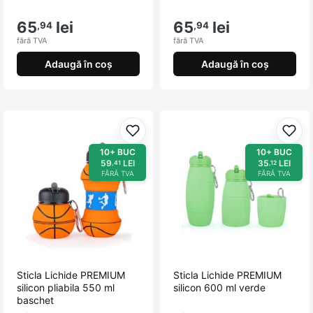
65
lei
65
lei
,94
,94
fără TVA
fără TVA
Adaugă în coș
Adaugă în coș
Adaugă la favorite
Adau
10+ BUC
10+ BUC
59
LEI
35
LEI
,41
,12
FĂRĂ TVA
FĂRĂ TVA
Sticla Lichide PREMIUM
Sticla Lichide PREMIUM
silicon pliabila 550 ml
silicon 600 ml verde
baschet