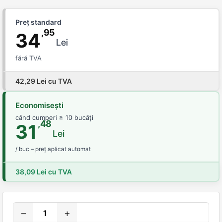
Preț standard
,95
34
Lei
fără TVA
42,29 Lei cu TVA
Economisești
când cumperi ≥ 10 bucăți
,48
31
Lei
/ buc – preț aplicat automat
38,09 Lei cu TVA
−
+