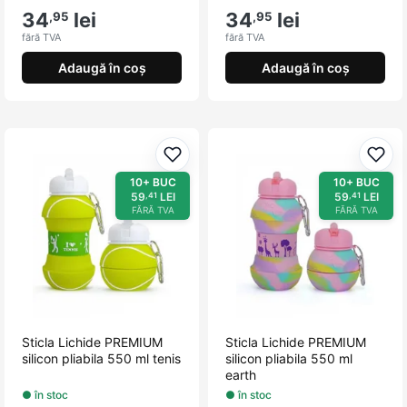
34
lei
34
lei
,95
,95
fără TVA
fără TVA
Adaugă în coș
Adaugă în coș
Adaugă la favorite
Adau
10+ BUC
10+ BUC
59
LEI
59
LEI
,41
,41
FĂRĂ TVA
FĂRĂ TVA
Sticla Lichide PREMIUM
Sticla Lichide PREMIUM
silicon pliabila 550 ml tenis
silicon pliabila 550 ml
earth
● în stoc
● în stoc