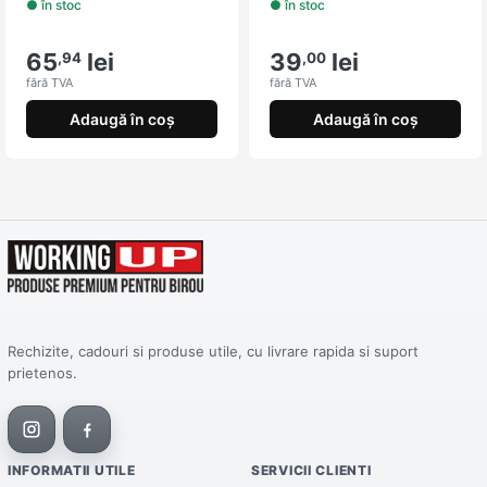
● în stoc
● în stoc
65
lei
39
lei
,94
,00
fără TVA
fără TVA
Adaugă în coș
Adaugă în coș
Rechizite, cadouri si produse utile, cu livrare rapida si suport
prietenos.
INFORMATII UTILE
SERVICII CLIENTI