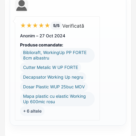
★
★
★
★
★
Verificată
5/5
Anonim –
27 Oct 2024
Produse comandate:
Biblioraft, WorkingUp PP FORTE
8cm albastru
Cutter Metalic W UP FORTE
Decapsator Working Up negru
Dosar Plastic WUP 25buc MOV
Mapa plastic cu elastic Working
Up 600mic rosu
+ 6 altele