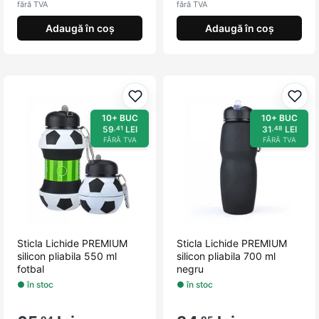
fără TVA
fără TVA
Adaugă în coș
Adaugă în coș
Adaugă la favorite
Adau
10+ BUC
10+ BUC
59
LEI
31
LEI
,41
,48
FĂRĂ TVA
FĂRĂ TVA
Sticla Lichide PREMIUM
Sticla Lichide PREMIUM
silicon pliabila 550 ml
silicon pliabila 700 ml
fotbal
negru
● în stoc
● în stoc