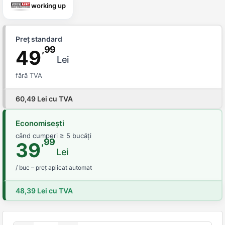
working up
Preț standard
,99
49
Lei
fără TVA
60,49 Lei cu TVA
Economisești
când cumperi ≥ 5 bucăți
,99
39
Lei
/ buc – preț aplicat automat
48,39 Lei cu TVA