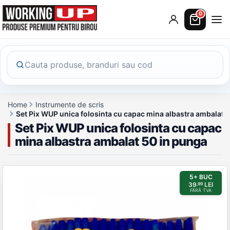
0
Home
Instrumente de scris
Set Pix WUP unica folosinta cu capac mina albastra ambalat 
Set Pix WUP unica folosinta cu capac
mina albastra ambalat 50 in punga
Galerie produs
5+ BUC
39
LEI
,99
FĂRĂ TVA