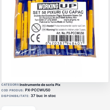
Detalii produs
Instrumente de scris
·
Pix
CATEGORII:
PX-PCCWU50
COD PRODUS:
37 buc in stoc
DISPONIBILITATE: