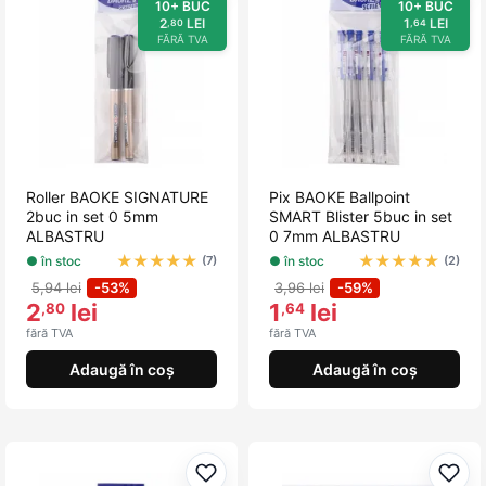
10+ BUC
10+ BUC
2
LEI
1
LEI
,80
,64
FĂRĂ TVA
FĂRĂ TVA
Roller BAOKE SIGNATURE
Pix BAOKE Ballpoint
2buc in set 0 5mm
SMART Blister 5buc in set
ALBASTRU
0 7mm ALBASTRU
★
★
★
★
★
★
★
★
★
★
● în stoc
● în stoc
(7)
(2)
5,94 lei
-53%
3,96 lei
-59%
2
lei
1
lei
,80
,64
fără TVA
fără TVA
Adaugă în coș
Adaugă în coș
Adaugă la favorite
Adau