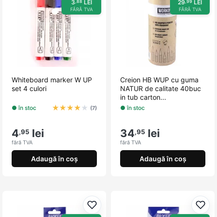
3
LEI
29
LEI
,88
,99
FĂRĂ TVA
FĂRĂ TVA
Whiteboard marker W UP
Creion HB WUP cu guma
set 4 culori
NATUR de calitate 40buc
in tub carton...
★
★
★
★
★
● în stoc
● în stoc
(7)
4
lei
34
lei
,95
,95
fără TVA
fără TVA
Adaugă în coș
Adaugă în coș
Adaugă la favorite
Adau