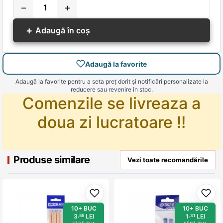
−
+
+
Adaugă în coș
Adaugă la favorite
Adaugă la favorite pentru a seta preț dorit și notificări personalizate la
reducere sau revenire în stoc.
Comenzile se livreaza a
doua zi lucratoare !!
Produse similare
Vezi toate recomandările
Adaugă la favorite
Adau
10+ BUC
10+ BUC
3
LEI
1
LEI
,55
,31