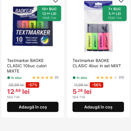
Adaugă la favorite
Adau
10+ BUC
7+ BUC
12
LEI
5
LEI
,88
,28
FĂRĂ TVA
FĂRĂ TVA
Textmarker BAOKE
Textmarker BAOKE
CLASIC 10buc culori
CLASIC 4buc in set MIXT
MIXTE
★
★
★
★
★
★
★
★
★
★
● în stoc
● în stoc
(1)
(11)
29,99 lei
-57%
11,98 lei
-56%
12
lei
5
lei
,88
,28
fără TVA
fără TVA
Adaugă în coș
Adaugă în coș