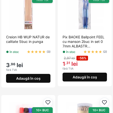
FĂRĂ TVA
FĂRĂ TVA
Creion HB WUP NATUR de
Pix BAOKE Ballpoint FEEL
calitate 5buc in punga
cu manson 2buc in set 0
7mm ALBASTR...
★
★
★
★
★
★
★
★
★
★
● în stoc
● în stoc
(3)
(2)
2,97 lei
-56%
1
lei
,31
3
lei
,96
fără TVA
fără TVA
Adaugă în coș
Adaugă în coș
Adaugă la favorite
Adau
10+ BUC
10+ BUC