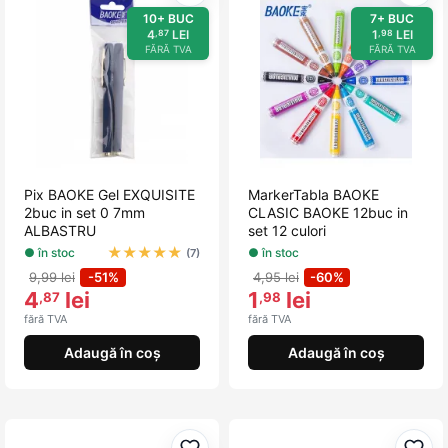
10+ BUC
7+ BUC
4
LEI
1
LEI
,87
,98
FĂRĂ TVA
FĂRĂ TVA
Pix BAOKE Gel EXQUISITE
MarkerTabla BAOKE
2buc in set 0 7mm
CLASIC BAOKE 12buc in
ALBASTRU
set 12 culori
★
★
★
★
★
● în stoc
● în stoc
(7)
9,99 lei
-51%
4,95 lei
-60%
4
lei
1
lei
,87
,98
fără TVA
fără TVA
Adaugă în coș
Adaugă în coș