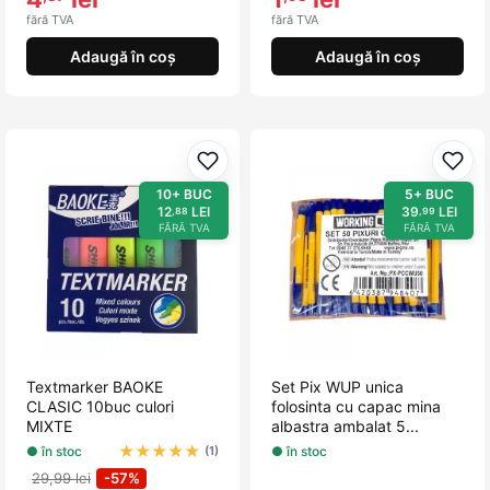
fără TVA
fără TVA
Adaugă în coș
Adaugă în coș
Adaugă la favorite
Adau
10+ BUC
5+ BUC
12
LEI
39
LEI
,88
,99
FĂRĂ TVA
FĂRĂ TVA
Textmarker BAOKE
Set Pix WUP unica
CLASIC 10buc culori
folosinta cu capac mina
MIXTE
albastra ambalat 5...
★
★
★
★
★
● în stoc
● în stoc
(1)
29,99 lei
-57%