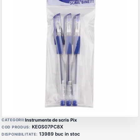
Detalii produs
Instrumente de scris
·
Pix
CATEGORII:
KEGS07PC8X
COD PRODUS:
13989 buc in stoc
DISPONIBILITATE: