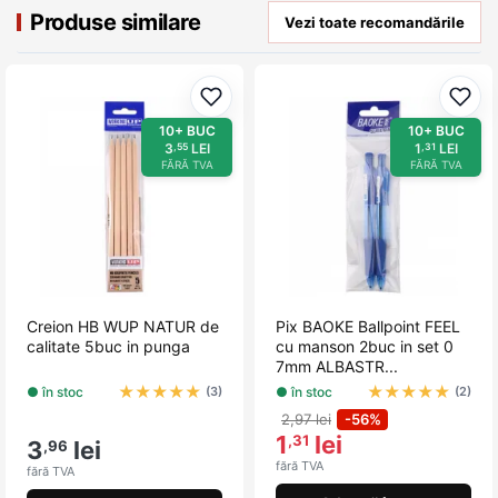
Produse similare
Vezi toate recomandările
Adaugă la favorite
Adau
10+ BUC
10+ BUC
3
LEI
1
LEI
,55
,31
FĂRĂ TVA
FĂRĂ TVA
Creion HB WUP NATUR de
Pix BAOKE Ballpoint FEEL
calitate 5buc in punga
cu manson 2buc in set 0
7mm ALBASTR...
★
★
★
★
★
★
★
★
★
★
● în stoc
● în stoc
(3)
(2)
2,97 lei
-56%
1
lei
,31
3
lei
,96
fără TVA
fără TVA