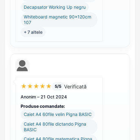
Decapsator Working Up negru
Whiteboard magnetic 90x120cm
107
+ 7 altele
★
★
★
★
★
Verificată
5/5
Anonim –
21 Oct 2024
Produse comandate:
Caiet A4 60file velin Pigna BASIC
Caiet A4 80file dictando Pigna
BASIC
Caiet A4 80file matematica Pigna