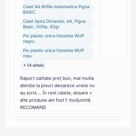
Caiet A4 80file matematica Pigna
BASIC
Caiet Spira Dictando, A4, Pigna
Basic, 50file, 60gr
Pix plastic unica folosinta WUP
negru
Pix plastic unica folosinta WUP
rosu
+ 14 altele
Raport calitate preț bun, mai multa
atenție la pixuri deoarece unele nu
au scris ... În rest caiete, dosare +
alte produse am fost f. mulțumită.
RECOMAND