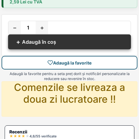
2,59 Lei cu TVA
−
+
+
Adaugă în coș
Adaugă la favorite
Adaugă la favorite pentru a seta preț dorit și notificări personalizate la
reducere sau revenire în stoc.
Comenzile se livreaza a
doua zi lucratoare !!
Recenzii
★
★
★
★
★
4,6/5
5 verificate