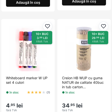
Adaugă în coș
Adaugă în coș
Adaugă la favorite
Adau
10+ BUC
10+ BUC
3
LEI
29
LEI
,88
,99
FĂRĂ TVA
FĂRĂ TVA
Whiteboard marker W UP
Creion HB WUP cu guma
set 4 culori
NATUR de calitate 40buc
in tub carton...
★
★
★
★
★
● în stoc
● în stoc
(7)
4
lei
34
lei
,95
,95
fără TVA
fără TVA