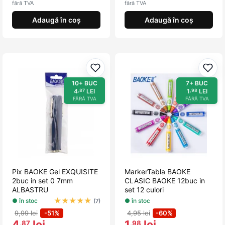
fără TVA
fără TVA
Adaugă în coș
Adaugă în coș
Adaugă la favorite
Adau
10+ BUC
7+ BUC
4
LEI
1
LEI
,87
,98
FĂRĂ TVA
FĂRĂ TVA
Pix BAOKE Gel EXQUISITE
MarkerTabla BAOKE
2buc in set 0 7mm
CLASIC BAOKE 12buc in
ALBASTRU
set 12 culori
★
★
★
★
★
● în stoc
● în stoc
(7)
9,99 lei
-51%
4,95 lei
-60%
4
lei
1
lei
,87
,98