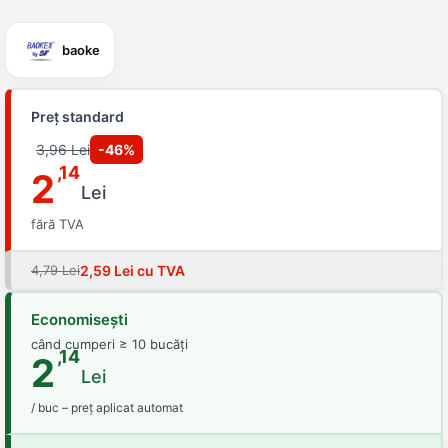
baoke
Preț standard
3,96 Lei
-46%
,14
2
Lei
fără TVA
4,79 Lei
2,59 Lei cu TVA
Economisești
când cumperi ≥ 10 bucăți
,14
2
Lei
/ buc – preț aplicat automat