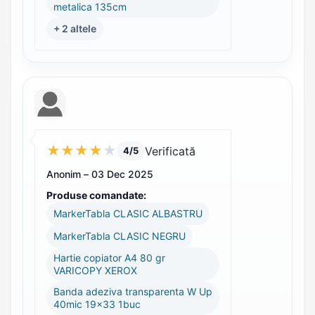
metalica 135cm
+ 2 altele
★
★
★
★
★
Verificată
4/5
Anonim –
03 Dec 2025
Produse comandate:
MarkerTabla CLASIC ALBASTRU
MarkerTabla CLASIC NEGRU
Hartie copiator A4 80 gr
VARICOPY XEROX
Banda adeziva transparenta W Up
40mic 19x33 1buc