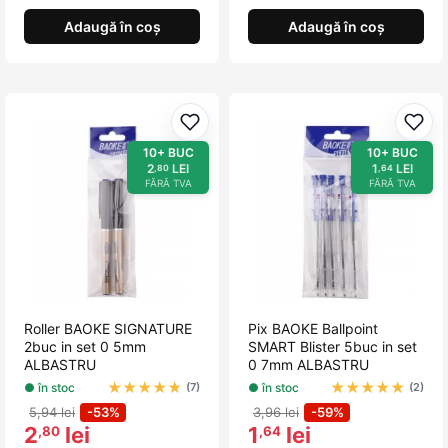
Adaugă în coș
Adaugă în coș
Adaugă la favorite
Adau
10+ BUC
10+ BUC
2
LEI
1
LEI
,80
,64
FĂRĂ TVA
FĂRĂ TVA
Roller BAOKE SIGNATURE
Pix BAOKE Ballpoint
2buc in set 0 5mm
SMART Blister 5buc in set
ALBASTRU
0 7mm ALBASTRU
★
★
★
★
★
★
★
★
★
★
● în stoc
● în stoc
(7)
(2)
5,94 lei
-53%
3,96 lei
-59%
2
lei
1
lei
,80
,64