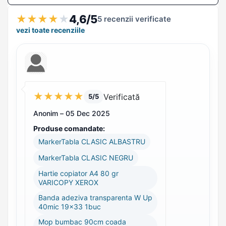
4,6/5
★
★
★
★
★
5 recenzii verificate
vezi toate recenziile
★
★
★
★
★
Verificată
5/5
Anonim –
05 Dec 2025
Produse comandate:
MarkerTabla CLASIC ALBASTRU
MarkerTabla CLASIC NEGRU
Hartie copiator A4 80 gr
VARICOPY XEROX
Banda adeziva transparenta W Up
40mic 19x33 1buc
Mop bumbac 90cm coada