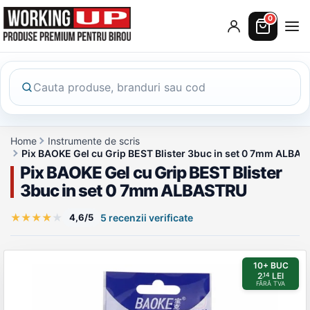
0
Home
Instrumente de scris
Pix BAOKE Gel cu Grip BEST Blister 3buc in set 0 7mm ALBA
Pix BAOKE Gel cu Grip BEST Blister
3buc in set 0 7mm ALBASTRU
★
★
★
★
★
4,6/5
5 recenzii verificate
Galerie produs
10+ BUC
2
LEI
,14
FĂRĂ TVA