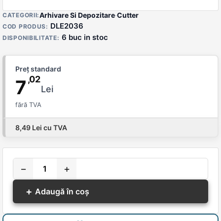
Detalii produs
Arhivare Si Depozitare
·
Cutter
CATEGORII:
DLE2036
COD PRODUS:
6 buc in stoc
DISPONIBILITATE:
Preț standard
,02
7
Lei
fără TVA
8,49 Lei cu TVA
−
+
+
Adaugă în coș