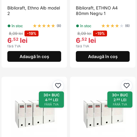
Biblioraft, Ethno Alb model
Biblioraft, ETHNO A4
2
80mm Negru 1
★
★
★
★
★
★
★
★
★
★
● în stoc
● în stoc
(8)
(6)
8,09 lei
-19%
8,09 lei
-19%
6
lei
6
lei
,52
,52
fără TVA
fără TVA
Adaugă în coș
Adaugă în coș
Adaugă la favorite
Adau
30+ BUC
30+ BUC
4
LEI
2
LEI
,04
,88
FĂRĂ TVA
FĂRĂ TVA