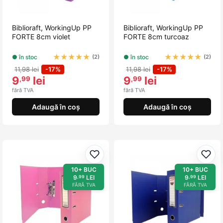
Biblioraft, WorkingUp PP
Biblioraft, WorkingUp PP
FORTE 8cm violet
FORTE 8cm turcoaz
★
★
★
★
★
★
★
★
★
★
● în stoc
● în stoc
(2)
(2)
11,98 lei
-17%
11,98 lei
-17%
9
lei
9
lei
,99
,99
fără TVA
fără TVA
Adaugă în coș
Adaugă în coș
Adaugă la favorite
Adau
10+ BUC
10+ BUC
9
LEI
9
LEI
,99
,99
FĂRĂ TVA
FĂRĂ TVA