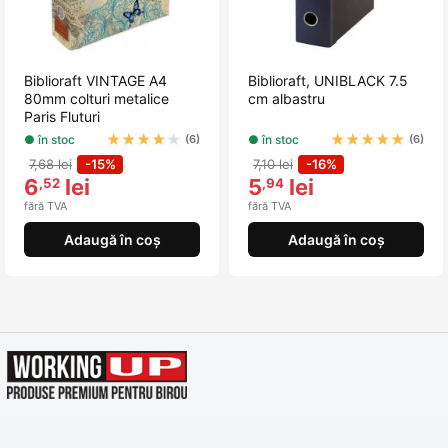
Biblioraft VINTAGE A4
Biblioraft, UNIBLACK 7.5
80mm colturi metalice
cm albastru
Paris Fluturi
★
★
★
★
★
★
★
★
★
★
● în stoc
● în stoc
(6)
(6)
7,68 lei
-15%
7,10 lei
-16%
6
lei
5
lei
,52
,94
fără TVA
fără TVA
Adaugă în coș
Adaugă în coș