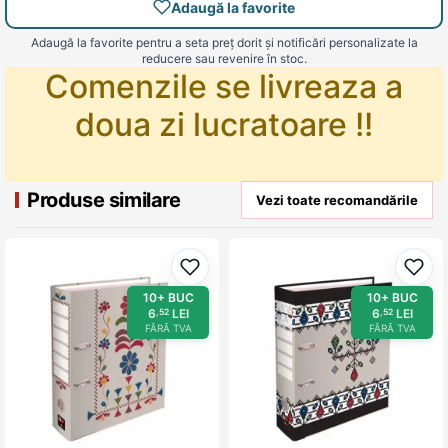
Adaugă la favorite
Adaugă la favorite pentru a seta preț dorit și notificări personalizate la
reducere sau revenire în stoc.
Comenzile se livreaza a
doua zi lucratoare !!
Produse similare
Vezi toate recomandările
Adaugă la favorite
Adau
10+ BUC
10+ BUC
6
LEI
6
LEI
,52
,52
FĂRĂ TVA
FĂRĂ TVA