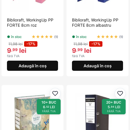
Biblioraft, WorkingUp PP
Biblioraft, WorkingUp PP
FORTE 8cm roz
FORTE 8cm albastru
★
★
★
★
★
★
★
★
★
★
● în stoc
● în stoc
(1)
(1)
11,98 lei
-17%
11,98 lei
-17%
9
lei
9
lei
,99
,99
fără TVA
fără TVA
Adaugă în coș
Adaugă în coș
Adaugă la favorite
Adau
10+ BUC
20+ BUC
6
LEI
5
LEI
,52
,94
FĂRĂ TVA
FĂRĂ TVA