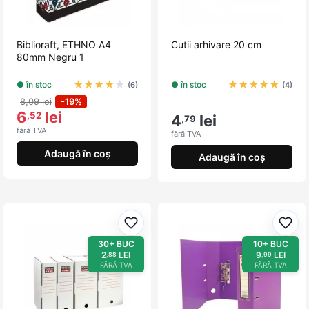
Biblioraft, ETHNO A4
Cutii arhivare 20 cm
80mm Negru 1
★
★
★
★
★
★
★
★
★
★
● în stoc
● în stoc
(6)
(4)
8,09 lei
-19%
6
lei
,52
4
lei
,79
fără TVA
fără TVA
Adaugă în coș
Adaugă în coș
Adaugă la favorite
Adau
30+ BUC
10+ BUC
2
LEI
9
LEI
,88
,99
FĂRĂ TVA
FĂRĂ TVA