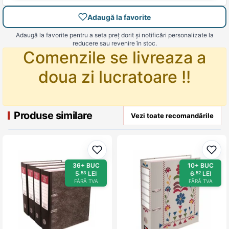
Adaugă la favorite
Adaugă la favorite pentru a seta preț dorit și notificări personalizate la
reducere sau revenire în stoc.
Comenzile se livreaza a
doua zi lucratoare !!
Produse similare
Vezi toate recomandările
Adaugă la favorite
Adau
36+ BUC
10+ BUC
5
LEI
6
LEI
,53
,52
FĂRĂ TVA
FĂRĂ TVA