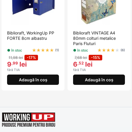
Biblioraft, WorkingUp PP
Biblioraft VINTAGE A4
FORTE 8cm albastru
80mm colturi metalice
Paris Fluturi
★
★
★
★
★
★
★
★
★
★
● în stoc
● în stoc
(1)
(6)
11,98 lei
-17%
7,68 lei
-15%
9
lei
6
lei
,99
,52
fără TVA
fără TVA
Adaugă în coș
Adaugă în coș