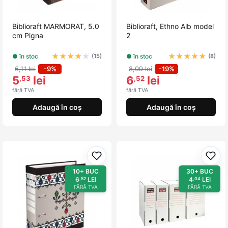
Biblioraft MARMORAT, 5.0
Biblioraft, Ethno Alb model
cm Pigna
2
★
★
★
★
★
★
★
★
★
★
● în stoc
● în stoc
(15)
(8)
6,11 lei
-9%
8,09 lei
-19%
5
lei
6
lei
,53
,52
fără TVA
fără TVA
Adaugă în coș
Adaugă în coș
Adaugă la favorite
Adau
10+ BUC
30+ BUC
6
LEI
4
LEI
,52
,04
FĂRĂ TVA
FĂRĂ TVA