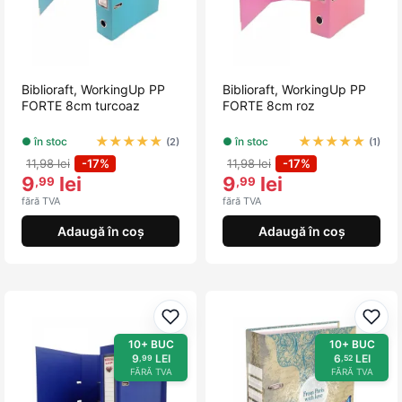
Biblioraft, WorkingUp PP
Biblioraft, WorkingUp PP
FORTE 8cm turcoaz
FORTE 8cm roz
★
★
★
★
★
★
★
★
★
★
● în stoc
● în stoc
(2)
(1)
11,98 lei
-17%
11,98 lei
-17%
9
lei
9
lei
,99
,99
fără TVA
fără TVA
Adaugă în coș
Adaugă în coș
Adaugă la favorite
Adau
10+ BUC
10+ BUC
9
LEI
6
LEI
,99
,52
FĂRĂ TVA
FĂRĂ TVA