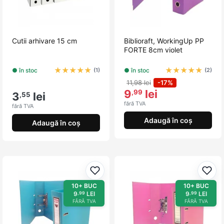
Cutii arhivare 15 cm
Biblioraft, WorkingUp PP
FORTE 8cm violet
★
★
★
★
★
★
★
★
★
★
● în stoc
● în stoc
(1)
(2)
11,98 lei
-17%
9
lei
,99
3
lei
,55
fără TVA
fără TVA
Adaugă în coș
Adaugă în coș
Adaugă la favorite
Adau
10+ BUC
10+ BUC
9
LEI
9
LEI
,99
,99
FĂRĂ TVA
FĂRĂ TVA