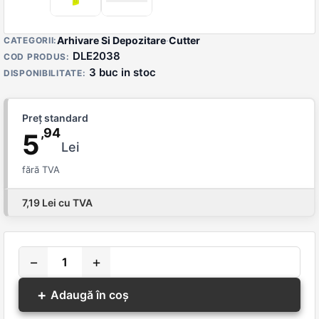
Detalii produs
Arhivare Si Depozitare
·
Cutter
CATEGORII:
DLE2038
COD PRODUS:
3 buc in stoc
DISPONIBILITATE:
Preț standard
,94
5
Lei
fără TVA
7,19 Lei cu TVA
−
+
+
Adaugă în coș