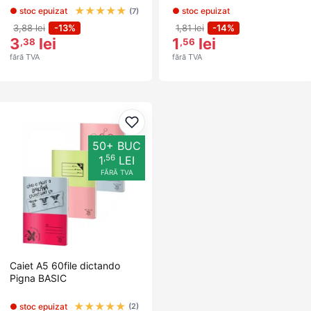
★
★
★
★
★
● stoc epuizat
● stoc epuizat
(7)
3,88 lei
-13%
1,81 lei
-14%
3
lei
1
lei
,38
,56
fără TVA
fără TVA
Adaugă la favorite
50+ BUC
,56
1
LEI
FĂRĂ TVA
Caiet A5 60file dictando
Pigna BASIC
★
★
★
★
★
● stoc epuizat
(2)