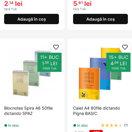
2
lei
5
lei
,14
,61
fără TVA
fără TVA
Adaugă în coș
Adaugă în coș
Adaugă la favorite
Ada
11+ BUC
15+ BUC
,56
,04
1
LEI
4
LEI
FĂRĂ TVA
FĂRĂ TVA
Blocnotes Spira A6 50file
Caiet A4 80file dictando
dictando SPAZ
Pigna BASIC
★
★
★
★
★
● în stoc
● în stoc
(7)