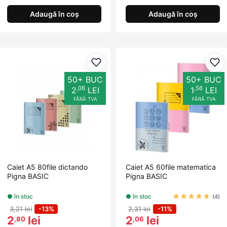
Adaugă în coș
Adaugă în coș
Adaugă la favorite
Ada
50+ BUC
50+ BUC
,06
,56
2
LEI
1
LEI
FĂRĂ TVA
FĂRĂ TVA
Caiet A5 80file dictando
Caiet A5 60file matematica
Pigna BASIC
Pigna BASIC
★
★
★
★
★
● în stoc
● în stoc
(4)
3,21 lei
-13%
2,31 lei
-11%
2
lei
2
lei
,80
,06