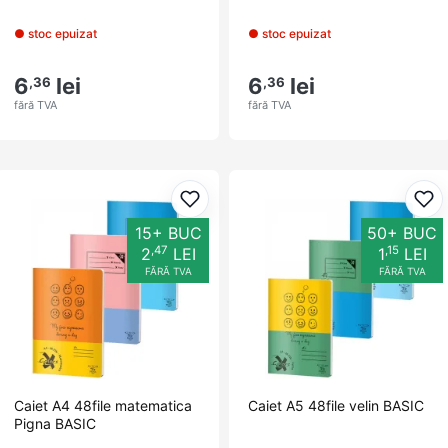
● stoc epuizat
● stoc epuizat
6
lei
6
lei
,36
,36
fără TVA
fără TVA
Adaugă la favorite
Ada
15+ BUC
50+ BUC
,47
,15
2
LEI
1
LEI
FĂRĂ TVA
FĂRĂ TVA
Caiet A4 48file matematica
Caiet A5 48file velin BASIC
Pigna BASIC