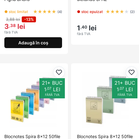
★
★
★
★
★
★
★
★
★
★
● stoc limitat
● stoc epuizat
(4)
(2)
3,88 lei
-13%
3
lei
,38
1
lei
,40
fără TVA
fără TVA
Adaugă în coș
Adaugă la favorite
Ada
21+ BUC
21+ BUC
,07
,07
1
LEI
1
LEI
FĂRĂ TVA
FĂRĂ TVA
Blocnotes Spira 8x12 50file
Blocnotes Spira 8x12 50file