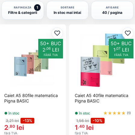
1
RAFINEAZA
SORTARE
AFISARE
Filtre & categorii
In stoc mai intai
40 / pagina
Adaugă la favorite
Ada
50+ BUC
50+ BUC
,06
,07
2
LEI
1
LEI
FĂRĂ TVA
FĂRĂ TVA
Caiet A5 80file matematica
Caiet A5 40file matematica
Pigna BASIC
Pigna BASIC
★
★
★
★
★
● în stoc
● în stoc
(1)
3,21 lei
-13%
1,56 lei
-10%
2
lei
1
lei
,80
,40
fără TVA
fără TVA