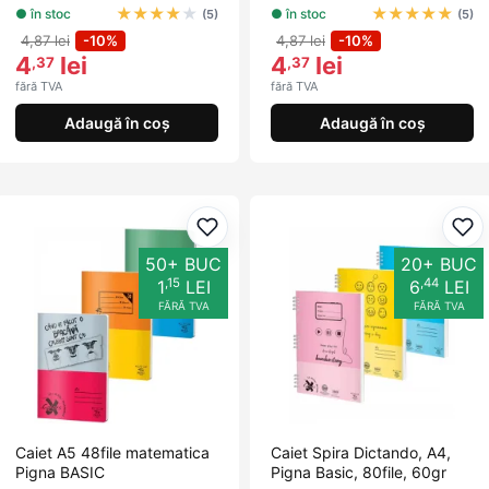
★
★
★
★
★
★
★
★
★
★
● în stoc
● în stoc
(5)
(5)
4,87 lei
-10%
4,87 lei
-10%
4
lei
4
lei
,37
,37
fără TVA
fără TVA
Adaugă în coș
Adaugă în coș
Adaugă la favorite
Ada
50+ BUC
20+ BUC
,15
,44
1
LEI
6
LEI
FĂRĂ TVA
FĂRĂ TVA
Caiet A5 48file matematica
Caiet Spira Dictando, A4,
Pigna BASIC
Pigna Basic, 80file, 60gr