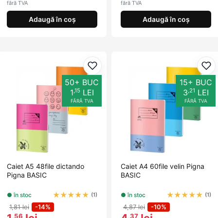
fără TVA
fără TVA
Adaugă în coș
Adaugă în coș
Adaugă la favorite
Ada
50+ BUC
15+ BUC
,15
,21
1
LEI
3
LEI
FĂRĂ TVA
FĂRĂ TVA
Caiet A5 48file dictando
Caiet A4 60file velin Pigna
Pigna BASIC
BASIC
★
★
★
★
★
★
★
★
★
★
● în stoc
● în stoc
(1)
(1)
1,81 lei
-14%
4,87 lei
-10%
1
lei
4
lei
,56
,37