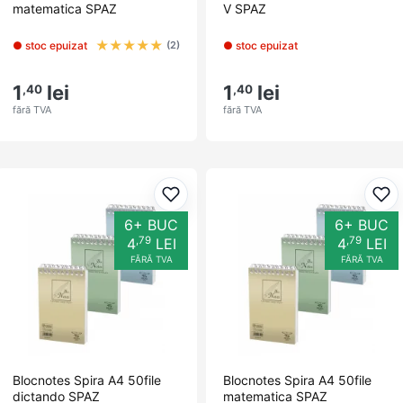
matematica SPAZ
V SPAZ
★
★
★
★
★
● stoc epuizat
● stoc epuizat
(2)
1
lei
1
lei
,40
,40
fără TVA
fără TVA
Adaugă la favorite
Ada
6+ BUC
6+ BUC
,79
,79
4
LEI
4
LEI
FĂRĂ TVA
FĂRĂ TVA
Blocnotes Spira A4 50file
Blocnotes Spira A4 50file
dictando SPAZ
matematica SPAZ