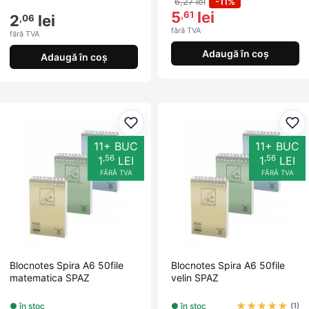
6,27 lei
-11%
5
lei
,61
2
lei
,06
fără TVA
fără TVA
Adaugă în coș
Adaugă în coș
Adaugă la favorite
Ada
11+ BUC
11+ BUC
,56
,56
1
LEI
1
LEI
FĂRĂ TVA
FĂRĂ TVA
Blocnotes Spira A6 50file
Blocnotes Spira A6 50file
matematica SPAZ
velin SPAZ
★
★
★
★
★
● în stoc
● în stoc
(1)