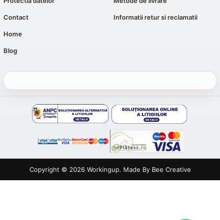
Protectia datelor
Metode de livrare
Contact
Informatii retur si reclamatii
Home
Blog
Copyright © 2026
Workingup
. Made By
Bee Creative