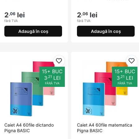
2
lei
2
lei
,06
,06
fără TVA
fără TVA
Adaugă în coș
Adaugă în coș
Adaugă la favorite
Ada
15+ BUC
15+ BUC
,21
,21
3
LEI
3
LEI
FĂRĂ TVA
FĂRĂ TVA
Caiet A4 60file dictando
Caiet A4 60file matematica
Pigna BASIC
Pigna BASIC